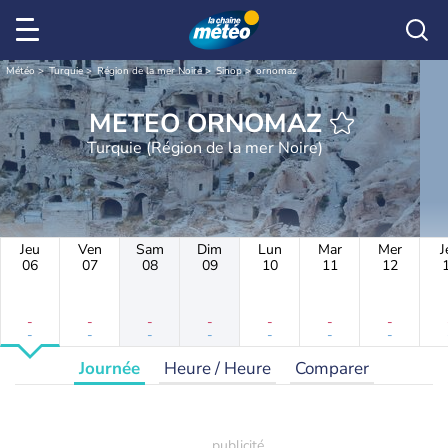
Météo
Turquie
Région de la mer Noire
Sinop
ornomaz
METEO ORNOMAZ
Turquie (Région de la mer Noire)
Jeu
Ven
Sam
Dim
Lun
Mar
Mer
J
06
07
08
09
10
11
12
-
-
-
-
-
-
-
-
-
-
-
-
-
-
Journée
Heure / Heure
Comparer