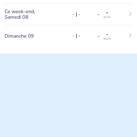
Ce week-end,
-
-
|
-
-
Samedi 08
km/h
-
-
|
-
Dimanche 09
-
km/h