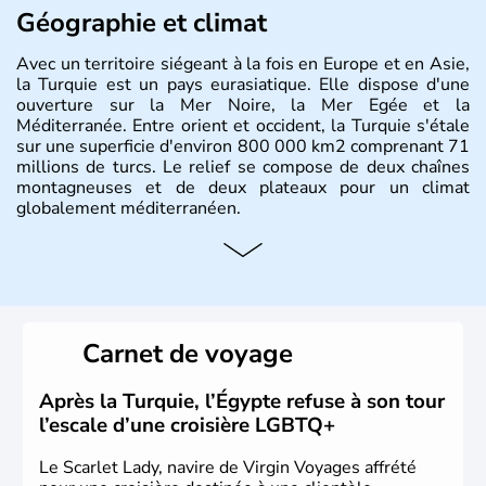
Géographie et climat
Avec un territoire siégeant à la fois en Europe et en Asie,
la Turquie est un pays eurasiatique. Elle dispose d'une
ouverture sur la Mer Noire, la Mer Egée et la
Méditerranée. Entre orient et occident, la Turquie s'étale
sur une superficie d'environ 800 000 km2 comprenant 71
millions de turcs. Le relief se compose de deux chaînes
montagneuses et de deux plateaux pour un climat
globalement méditerranéen.
Histoire et administration
La Turquie est à l'origine composée d'un peuple nomade
originaire d'Asie ayant émigré vers l'Ouest. Ces tribus
hétérogènes se sont organisées en différents royaumes
Carnet de voyage
qui constitueront en 1299 les fondations de l'Empire
ottoman. Après avoir rattaché l'Anatolie et la Thrace
orientale au territoire turc, la République est proclamée
Après la Turquie, l’Égypte refuse à son tour
le 29 octobre 1923. Ankara remplace alors Istanbul au
l’escale d’une croisière LGBTQ+
titre de capitale du pays.
Le Scarlet Lady, navire de Virgin Voyages affrété