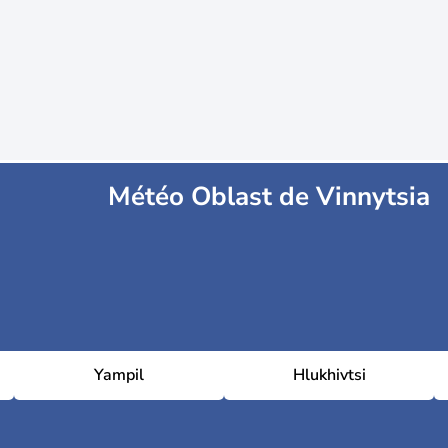
Météo Oblast de Vinnytsia
Yampil
Hlukhivtsi