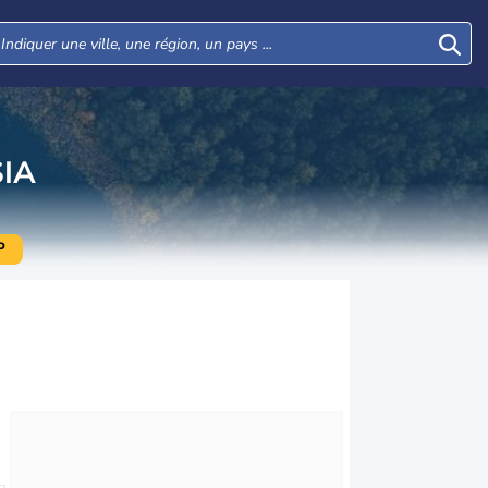
IA
P
Mar
Mer
Jeu
Ven