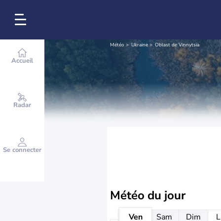
Météo
Ukraine
Oblast de Vinnytsia
Accueil
Radar
Se connecter
Météo
du jour
Ven
Sam
Dim
L