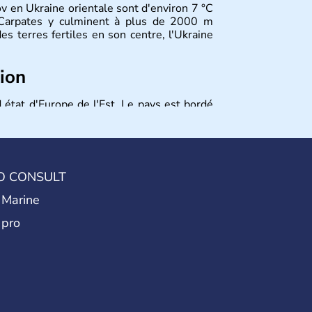
 en Ukraine orientale sont d'environ 7 °C
s Carpates y culminent à plus de 2000 m
es terres fertiles en son centre, l'Ukraine
tion
 état d'Europe de l'Est. Le pays est bordé
ssie au Nord. La capitale s'appelle Kiev et
elle. Son indépendance remonte au 24 août
ont les principales villes d'Ukraine.
O CONSULT
 Marine
 pro