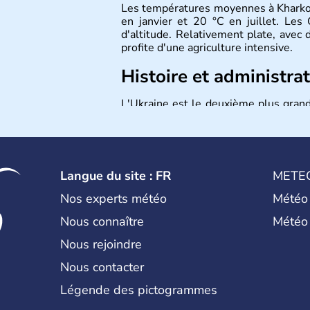
Les températures moyennes à Kharkov
en janvier et 20 °C en juillet. Le
d'altitude. Relativement plate, avec d
profite d'une agriculture intensive.
Histoire et administra
L'Ukraine est le deuxième plus grand
par la Mer Noire au Sud et la Biéloru
l'ukrainien en est la langue offici
1991. Sébastopol, Karkhov et Odessa s
Langue du site : FR
METE
Nos experts météo
Météo
Nous connaître
Météo
Nous rejoindre
Nous contacter
Légende des pictogrammes