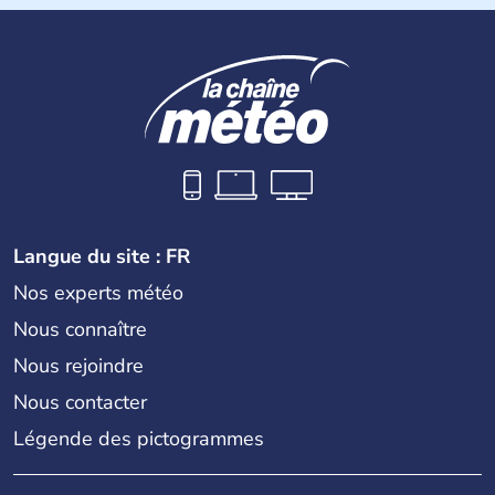
Biélorussie au Nord. La capitale s'appelle Kiev et
l'ukrainien en est la langue officielle. Son indépendance
remonte au 24 août 1991. Sébastopol, Karkhov et
Odessa sont les principales villes d'Ukraine.
Langue du site : FR
Nos experts météo
Nous connaître
Nous rejoindre
Nous contacter
Légende des pictogrammes