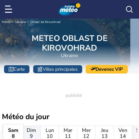
Météo
Ukraine
Oblast de Kirovohrad
METEO OBLAST DE
KIROVOHRAD
Ukraine
Carte
Villes principales
Devenez VIP
Météo
du jour
Sam
Dim
Lun
Mar
Mer
Jeu
Ven
8
9
10
11
12
13
14