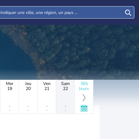
Mer
Jeu
Ven
Sam
365
19
20
21
22
Jours
-
-
-
-
-
-
-
-