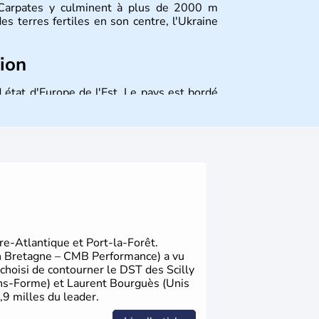
s Carpates y culminent à plus de 2000 m
es terres fertiles en son centre, l'Ukraine
tion
 état d'Europe de l'Est. Le pays est bordé
ssie au Nord. La capitale s'appelle Kiev et
elle. Son indépendance remonte au 24 août
ont les principales villes d'Ukraine.
ire-Atlantique et Port-la-Forêt.
on Bretagne – CMB Performance) a vu
 choisi de contourner le DST des Scilly
ans-Forme) et Laurent Bourguès (Unis
,9 milles du leader.