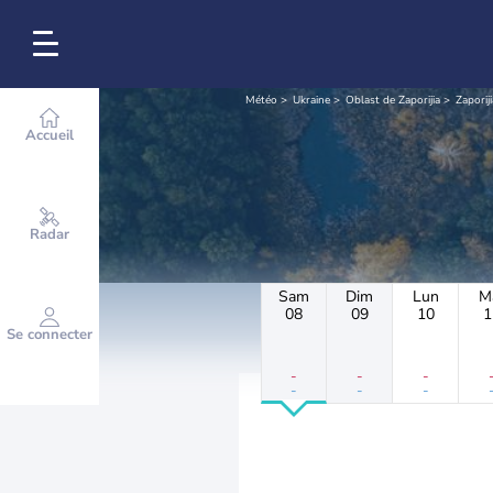
Météo
Ukraine
Oblast de Zaporijia
Zaporiji
Accueil
Radar
Sam
Dim
Lun
M
08
09
10
1
Se connecter
-
-
-
-
-
-