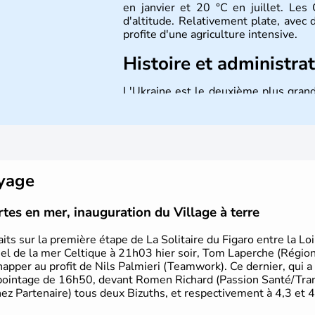
en janvier et 20 °C en juillet. Le
d'altitude. Relativement plate, avec d
profite d'une agriculture intensive.
Histoire et administra
L'Ukraine est le deuxième plus grand
par la Mer Noire au Sud et la Biéloru
l'ukrainien en est la langue offici
1991. Sébastopol, Karkhov et Odessa s
oyage
rtes en mer, inauguration du Village à terre
faits sur la première étape de La Solitaire du Figaro entre la Lo
uel de la mer Celtique à 21h03 hier soir, Tom Laperche (Régi
chapper au profit de Nils Palmieri (Teamwork). Ce dernier, qui a
 au pointage de 16h50, devant Romen Richard (Passion Santé/Tr
ez Partenaire) tous deux Bizuths, et respectivement à 4,3 et 4