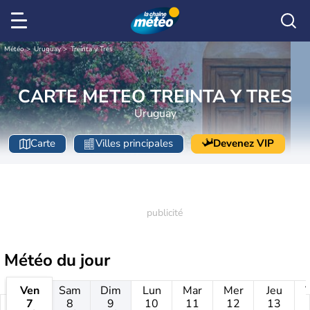
Météo
Uruguay
Treinta y Tres
CARTE METEO TREINTA Y TRES
Uruguay
Carte
Villes principales
Devenez VIP
Météo
du jour
Ven
Sam
Dim
Lun
Mar
Mer
Jeu
7
8
9
10
11
12
13