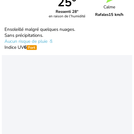
25°
Calme
Ressenti 28°
Rafales
15 km/h
en raison de l'humidité
Ensoleillé malgré quelques nuages.
Sans précipitations.
Aucun risque de pluie
Indice UV
6
Fort