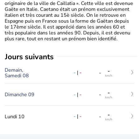
originaire de la ville de Caillatia ». Cette ville est devenue
Gaëte en Italie. Caetano était un prénom exclusivement
italien et très courant au 15è siècle. On le retrouve en
Espagne puis en France sous la forme de Gaëtan depuis
le 17ème siècle. Il est apprécié dans les années 60 et
très populaire dans les années 90. Depuis, il est devenu
plus rare, tout en restant un prénom bien identifié.
jours suivants
Demain,
-
-
|
-
-
Samedi 08
km/h
-
-
|
-
Dimanche 09
-
km/h
-
-
|
-
Lundi 10
-
km/h