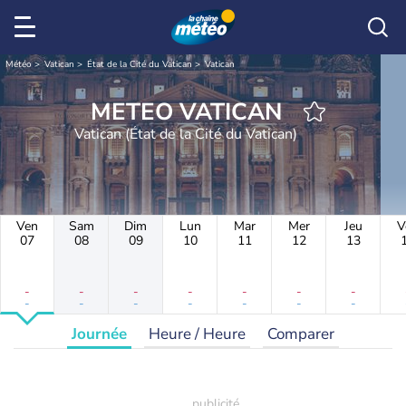
Météo
Vatican
État de la Cité du Vatican
Vatican
METEO VATICAN
Vatican (État de la Cité du Vatican)
Ven
Sam
Dim
Lun
Mar
Mer
Jeu
V
07
08
09
10
11
12
13
-
-
-
-
-
-
-
-
-
-
-
-
-
-
Journée
Heure / Heure
Comparer