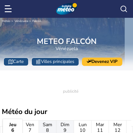
Météo
Vénézuela
Falcón
METEO FALCÓN
Vénézuela
Carte
Villes principales
Devenez VIP
Météo
du jour
Jeu
Ven
Sam
Dim
Lun
Mar
Mer
6
7
8
9
10
11
12