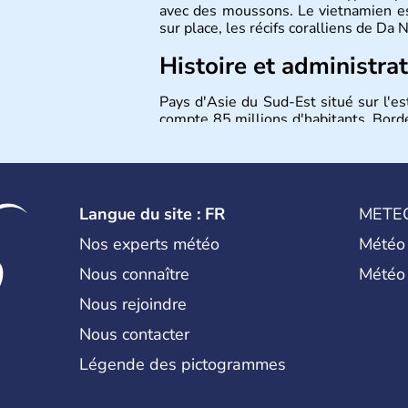
avec des moussons. Le vietnamien est
sur place, les récifs coralliens de Da
Histoire et administra
Pays d'Asie du Sud-Est situé sur l'es
compte 85 millions d'habitants. Bordé
Laos et du Cambodge. Littéralement, 
capitale est Hanoï. Hô-Chi-Minh-Ville
Langue du site : FR
METE
Nos experts météo
Météo
Nous connaître
Météo
Nous rejoindre
Nous contacter
Légende des pictogrammes