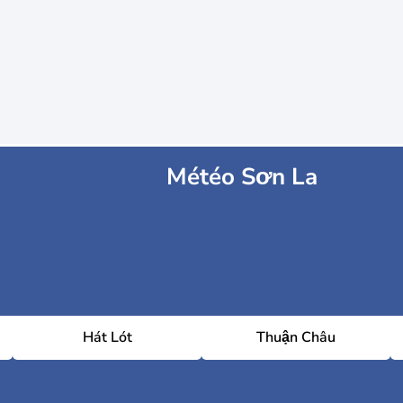
Météo Sơn La
Hát Lót
Thuận Châu