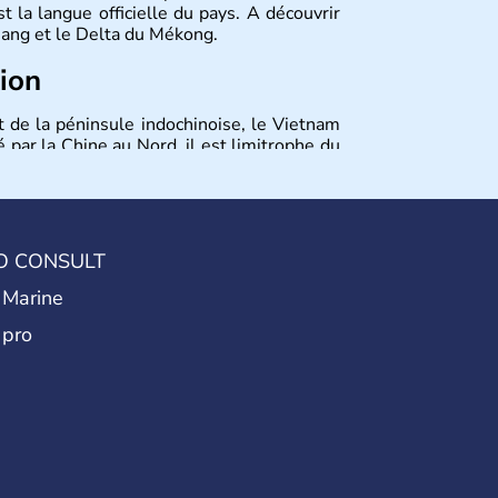
 la langue officielle du pays. A découvrir
 Nang et le Delta du Mékong.
tion
t de la péninsule indochinoise, le Vietnam
 par la Chine au Nord, il est limitrophe du
Viêt Nam signifie les « Viêt du Sud ». Sa
 est le nom récent de l'ancienne Saïgon.
O CONSULT
 Marine
 pro