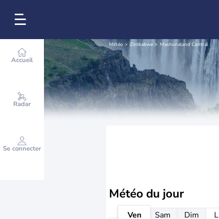
Météo
Zimbabwe
Mashonaland Central
Accueil
Radar
Se connecter
Météo
du jour
Ven
Sam
Dim
L