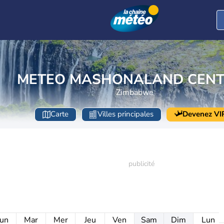
METEO MASHONALAND CENT
Zimbabwe
Carte
Villes principales
Devenez VI
un
Mar
Mer
Jeu
Ven
Sam
Dim
Lun