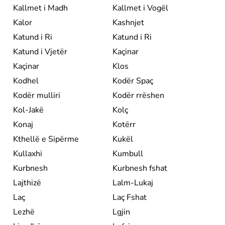
Kallmet i Madh
Kallmet i Vogël
Kalor
Kashnjet
Katund i Ri
Katund i Ri
Katund i Vjetër
Kaçinar
Kaçinar
Klos
Kodhel
Kodër Spaç
Kodër mulliri
Kodër rrëshen
Kol-Jakë
Kolç
Konaj
Kotërr
Kthellë e Sipërme
Kukël
Kullaxhi
Kumbull
Kurbnesh
Kurbnesh fshat
Lajthizë
Lalm-Lukaj
Laç
Laç Fshat
Lezhë
Lgjin