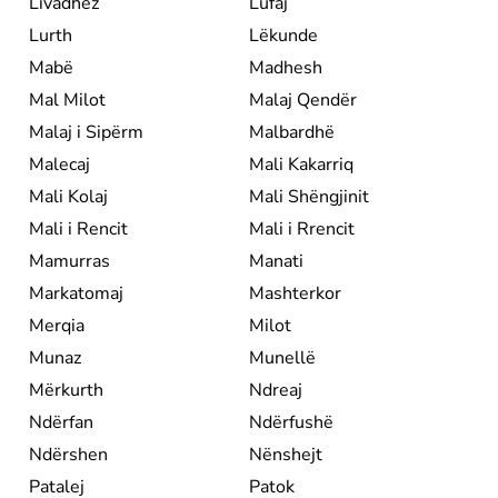
Livadhëz
Lufaj
Lurth
Lëkunde
Mabë
Madhesh
Mal Milot
Malaj Qendër
Malaj i Sipërm
Malbardhë
Malecaj
Mali Kakarriq
Mali Kolaj
Mali Shëngjinit
Mali i Rencit
Mali i Rrencit
Mamurras
Manati
Markatomaj
Mashterkor
Merqia
Milot
Munaz
Munellë
Mërkurth
Ndreaj
Ndërfan
Ndërfushë
Ndërshen
Nënshejt
Patalej
Patok