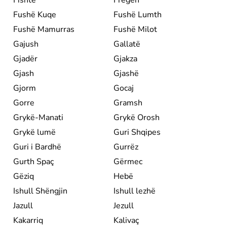
Fushë Kuqe
Fushë Lumth
Fushë Mamurras
Fushë Milot
Gajush
Gallatë
Gjadër
Gjakza
Gjash
Gjashë
Gjorm
Gocaj
Gorre
Gramsh
Grykë-Manati
Grykë Orosh
Grykë lumë
Guri Shqipes
Guri i Bardhë
Gurrëz
Gurth Spaç
Gërmec
Gëziq
Hebë
Ishull Shëngjin
Ishull lezhë
Jazull
Jezull
Kakarriq
Kalivaç