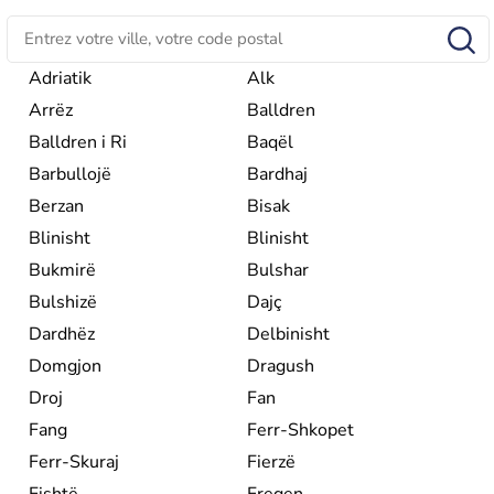
Adriatik
Alk
Arrëz
Balldren
Balldren i Ri
Baqël
Barbullojë
Bardhaj
Berzan
Bisak
Blinisht
Blinisht
Bukmirë
Bulshar
Bulshizë
Dajç
Dardhëz
Delbinisht
Domgjon
Dragush
Droj
Fan
Fang
Ferr-Shkopet
Ferr-Skuraj
Fierzë
Fishtë
Fregen