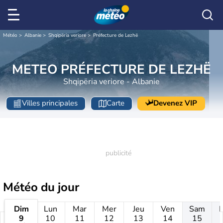
Météo
Albanie
Shqipëria veriore
Préfecture de Lezhë
METEO PRÉFECTURE DE LEZHË
Shqipëria veriore - Albanie
Villes principales
Carte
Devenez VIP
Météo
du jour
Dim
Lun
Mar
Mer
Jeu
Ven
Sam
9
10
11
12
13
14
15