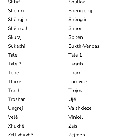
Shtuf
Shullaz
Shëmri
Shëngjergj
Shëngjin
Shëngjin
Shënkoll
Simon
Skuraj
Spiten
Sukaxhi
Sukth-Vendas
Tale
Tale 1
Tale 2
Tarazh
Tenë
Tharri
Thirrë
Torovicë
Tresh
Trojes
Troshan
Ujë
Ungrej
Va shkjezë
Velë
Vinjoll
Xhuxhë
Zajs
Zall xhuxhë
Zejmen