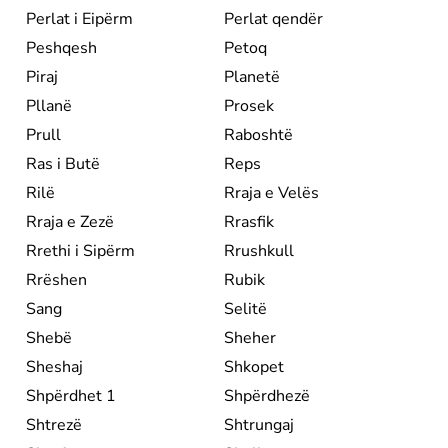
Perlat i Eipërm
Perlat qendër
Peshqesh
Petoq
Piraj
Planetë
Pllanë
Prosek
Prull
Raboshtë
Ras i Butë
Reps
Rilë
Rraja e Velës
Rraja e Zezë
Rrasfik
Rrethi i Sipërm
Rrushkull
Rrëshen
Rubik
Sang
Selitë
Shebë
Sheher
Sheshaj
Shkopet
Shpërdhet 1
Shpërdhezë
Shtrezë
Shtrungaj