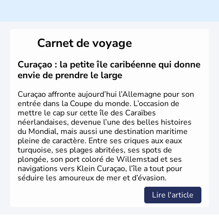
Histoire et administration
L'Allemagne est constituée de seize régions appelées
Länder, comme la Rhénanie, la Sarre ou la Saxe,
Carnet de voyage
lesquelles bénéficient d'une grande autonomie. Le pays
peut se targuer de grands noms qu'il a vu naître dans tous
les domaines, des arts à la politique en passant par la
Curaçao : la petite île caribéenne qui donne
philosophie. Hertz, Gutenberg, Heidegger, Thomas Mann,
envie de prendre le large
Herman Hesse ou bien Hegel en font partie.
Curaçao affronte aujourd’hui l’Allemagne pour son
entrée dans la Coupe du monde. L’occasion de
mettre le cap sur cette île des Caraïbes
néerlandaises, devenue l’une des belles histoires
du Mondial, mais aussi une destination maritime
pleine de caractère. Entre ses criques aux eaux
turquoise, ses plages abritées, ses spots de
plongée, son port coloré de Willemstad et ses
navigations vers Klein Curaçao, l’île a tout pour
séduire les amoureux de mer et d’évasion.
Lire l'article