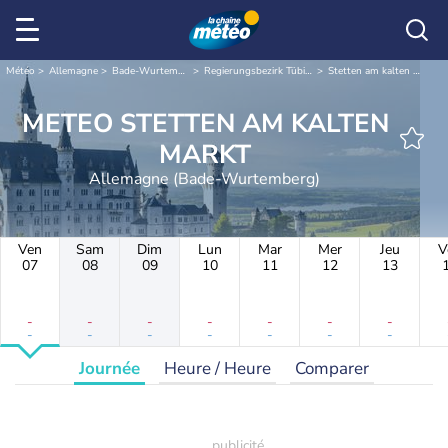
Météo
Allemagne
Bade-Wurtemberg
Regierungsbezirk Tübingen
Stetten am kalten Markt
METEO STETTEN AM KALTEN
MARKT
Allemagne (Bade-Wurtemberg)
Ven
Sam
Dim
Lun
Mar
Mer
Jeu
V
07
08
09
10
11
12
13
-
-
-
-
-
-
-
-
-
-
-
-
-
-
Journée
Heure / Heure
Comparer