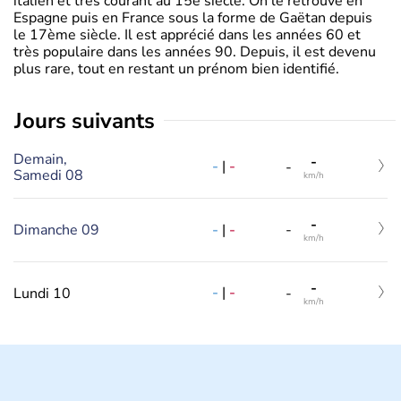
italien et très courant au 15è siècle. On le retrouve en
Espagne puis en France sous la forme de Gaëtan depuis
le 17ème siècle. Il est apprécié dans les années 60 et
très populaire dans les années 90. Depuis, il est devenu
plus rare, tout en restant un prénom bien identifié.
jours suivants
Demain,
-
-
|
-
-
Samedi 08
km/h
-
-
|
-
Dimanche 09
-
km/h
-
-
|
-
Lundi 10
-
km/h