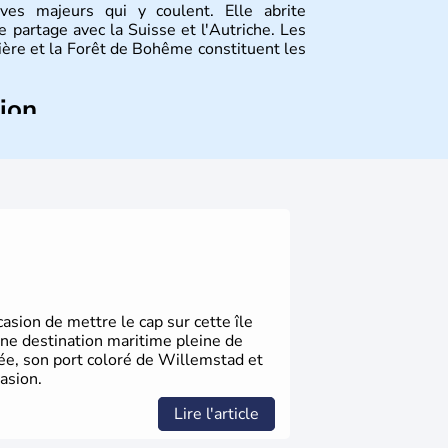
ves majeurs qui y coulent. Elle abrite
 partage avec la Suisse et l'Autriche. Les
vière et la Forêt de Bohême constituent les
tion
ize régions appelées Länder, comme la
elles bénéficient d'une grande autonomie.
 noms qu'il a vu naître dans tous les
 en passant par la philosophie. Hertz,
n, Herman Hesse ou bien Hegel en font
sion de mettre le cap sur cette île
une destination maritime pleine de
gée, son port coloré de Willemstad et
asion.
Lire l'article