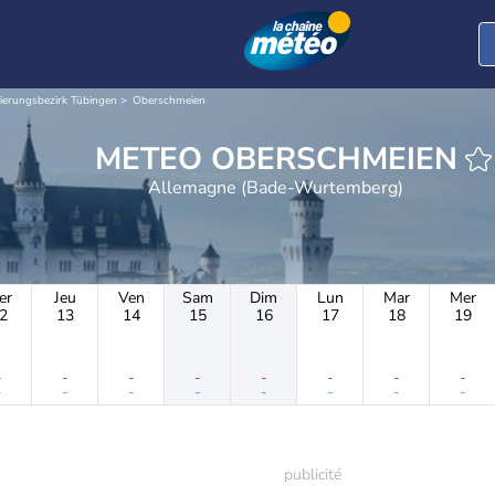
ierungsbezirk Tübingen
Oberschmeien
METEO OBERSCHMEIEN
Allemagne (Bade-Wurtemberg)
er
Jeu
Ven
Sam
Dim
Lun
Mar
Mer
2
13
14
15
16
17
18
19
-
-
-
-
-
-
-
-
-
-
-
-
-
-
-
-