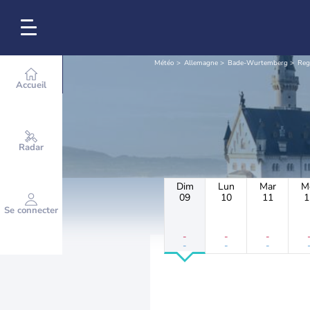
Météo
Allemagne
Bade-Wurtemberg
Reg
Accueil
Radar
Dim
Lun
Mar
M
09
10
11
1
Se connecter
-
-
-
-
-
-