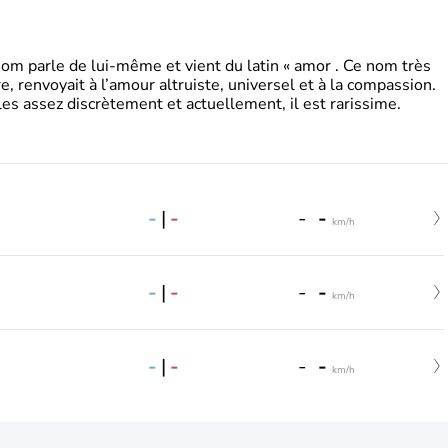
 parle de lui-même et vient du latin « amor . Ce nom très
, renvoyait à l’amour altruiste, universel et à la compassion.
es assez discrètement et actuellement, il est rarissime.
-
|
-
-
-
km/h
-
|
-
-
-
km/h
-
|
-
-
-
km/h