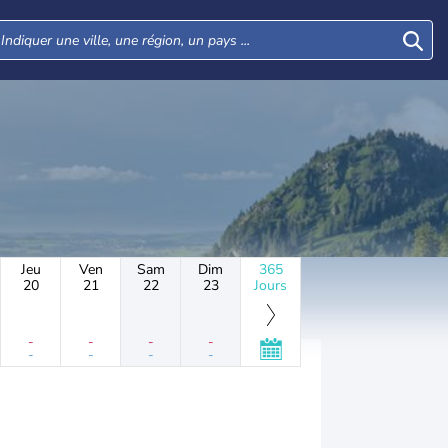
Jeu
Ven
Sam
Dim
365
20
21
22
23
Jours
-
-
-
-
-
-
-
-