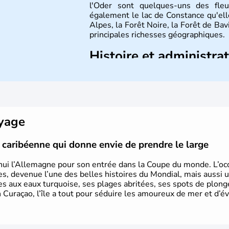
l'Oder sont quelques-uns des fleu
également le lac de Constance qu'elle
Alpes, la Forêt Noire, la Forêt de Ba
principales richesses géographiques.
Histoire et administra
L'Allemagne est constituée de se
Rhénanie, la Sarre ou la Saxe, lesqu
Le pays peut se targuer de grands
domaines, des arts à la politique
Gutenberg, Heidegger, Thomas Man
oyage
partie.
le caribéenne qui donne envie de prendre le large
hui l’Allemagne pour son entrée dans la Coupe du monde. L’occa
s, devenue l’une des belles histoires du Mondial, mais aussi 
ues aux eaux turquoise, ses plages abritées, ses spots de plon
 Curaçao, l’île a tout pour séduire les amoureux de mer et d’év