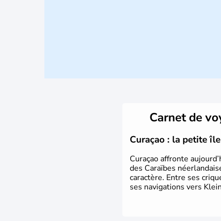
Carnet de v
Curaçao : la petite î
Curaçao affronte aujourd’
des Caraïbes néerlandaise
caractère. Entre ses criq
ses navigations vers Klein