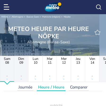
Météo
Allemagne
Basse-Saxe
Hanovre (région)
Nöpke
METEO HEURE PAR HEURE
NÖPKE
Allemagne (Basse-Saxe)
Sam
Dim
Lun
Mar
Mer
Jeu
Ven
S
08
09
10
11
12
13
14
-
-
-
-
-
-
-
-
-
-
-
-
-
-
Journée
Heure / Heure
Comparer