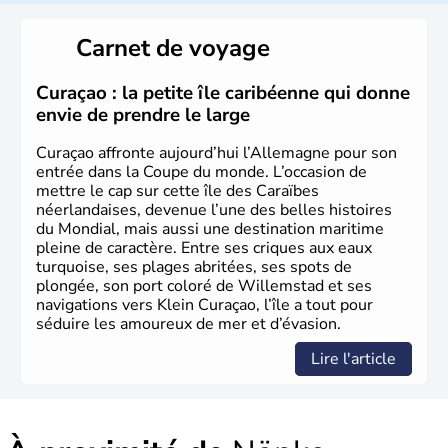
L'Allemagne est constituée de seize régions appelées
Länder, comme la Rhénanie, la Sarre ou la Saxe,
Carnet de voyage
lesquelles bénéficient d'une grande autonomie. Le pays
peut se targuer de grands noms qu'il a vu naître dans tous
les domaines, des arts à la politique en passant par la
Curaçao : la petite île caribéenne qui donne
philosophie. Hertz, Gutenberg, Heidegger, Thomas Mann,
envie de prendre le large
Herman Hesse ou bien Hegel en font partie.
Curaçao affronte aujourd’hui l’Allemagne pour son
entrée dans la Coupe du monde. L’occasion de
mettre le cap sur cette île des Caraïbes
néerlandaises, devenue l’une des belles histoires
du Mondial, mais aussi une destination maritime
pleine de caractère. Entre ses criques aux eaux
turquoise, ses plages abritées, ses spots de
plongée, son port coloré de Willemstad et ses
navigations vers Klein Curaçao, l’île a tout pour
séduire les amoureux de mer et d’évasion.
Lire l'article