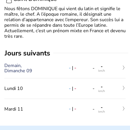
Nous fêtons DOMINIQUE qui vient du latin et signifie le
maître, le chef. A l’époque romaine, il désignait une
relation d’appartenance avec l’empereur. Son succès lui a
permis de se répandre dans toute l’Europe latine.
Actuellement, c’est un prénom mixte en France et devenu
très rare.
jours suivants
Demain,
-
-
|
-
-
Dimanche 09
km/h
-
-
|
-
Lundi 10
-
km/h
-
-
|
-
Mardi 11
-
km/h