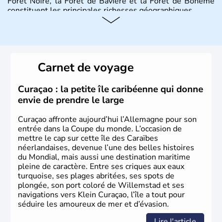
Forêt Noire, la Forêt de Bavière et la Forêt de Bohême
constituent les principales richesses géographiques.
Histoire et administration
L'Allemagne est constituée de seize régions appelées
Länder, comme la Rhénanie, la Sarre ou la Saxe,
Carnet de voyage
lesquelles bénéficient d'une grande autonomie. Le pays
peut se targuer de grands noms qu'il a vu naître dans tous
les domaines, des arts à la politique en passant par la
Curaçao : la petite île caribéenne qui donne
philosophie. Hertz, Gutenberg, Heidegger, Thomas Mann,
envie de prendre le large
Herman Hesse ou bien Hegel en font partie.
Curaçao affronte aujourd’hui l’Allemagne pour son
entrée dans la Coupe du monde. L’occasion de
mettre le cap sur cette île des Caraïbes
néerlandaises, devenue l’une des belles histoires
du Mondial, mais aussi une destination maritime
pleine de caractère. Entre ses criques aux eaux
turquoise, ses plages abritées, ses spots de
plongée, son port coloré de Willemstad et ses
navigations vers Klein Curaçao, l’île a tout pour
séduire les amoureux de mer et d’évasion.
Lire l'article