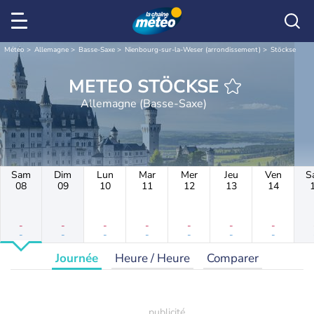
Météo
Allemagne
Basse-Saxe
Nienbourg-sur-la-Weser (arrondissement)
Stöckse
METEO STÖCKSE
Allemagne (Basse-Saxe)
Sam
Dim
Lun
Mar
Mer
Jeu
Ven
S
08
09
10
11
12
13
14
-
-
-
-
-
-
-
-
-
-
-
-
-
-
Journée
Heure / Heure
Comparer