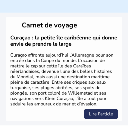
Histoire et administration
L'Allemagne est constituée de seize régions appelées
Länder, comme la Rhénanie, la Sarre ou la Saxe,
Carnet de voyage
lesquelles bénéficient d'une grande autonomie. Le pays
peut se targuer de grands noms qu'il a vu naître dans tous
les domaines, des arts à la politique en passant par la
Curaçao : la petite île caribéenne qui donne
philosophie. Hertz, Gutenberg, Heidegger, Thomas Mann,
envie de prendre le large
Herman Hesse ou bien Hegel en font partie.
Curaçao affronte aujourd’hui l’Allemagne pour son
entrée dans la Coupe du monde. L’occasion de
mettre le cap sur cette île des Caraïbes
néerlandaises, devenue l’une des belles histoires
du Mondial, mais aussi une destination maritime
pleine de caractère. Entre ses criques aux eaux
turquoise, ses plages abritées, ses spots de
plongée, son port coloré de Willemstad et ses
navigations vers Klein Curaçao, l’île a tout pour
séduire les amoureux de mer et d’évasion.
Lire l'article