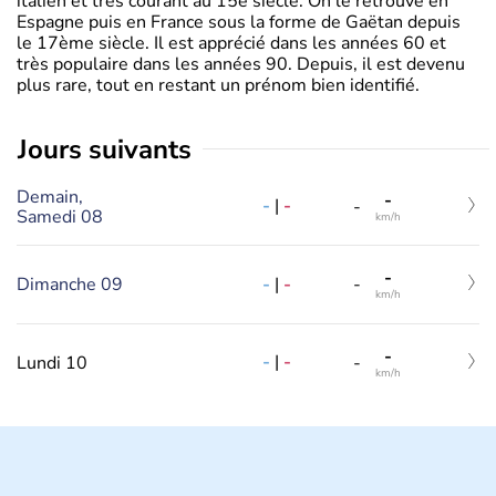
italien et très courant au 15è siècle. On le retrouve en
Espagne puis en France sous la forme de Gaëtan depuis
le 17ème siècle. Il est apprécié dans les années 60 et
très populaire dans les années 90. Depuis, il est devenu
plus rare, tout en restant un prénom bien identifié.
jours suivants
Demain,
-
-
|
-
-
Samedi 08
km/h
-
-
|
-
Dimanche 09
-
km/h
-
-
|
-
Lundi 10
-
km/h