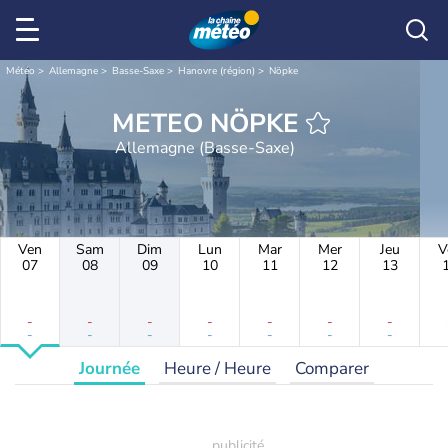
Météo
Allemagne
Basse-Saxe
Hanovre (région)
Nöpke
METEO NÖPKE
Allemagne (Basse-Saxe)
Ven
Sam
Dim
Lun
Mar
Mer
Jeu
V
07
08
09
10
11
12
13
-
-
-
-
-
-
-
-
-
-
-
-
-
-
Journée
Heure / Heure
Comparer