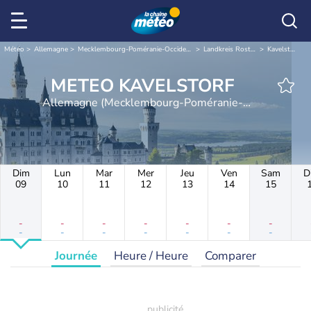
Météo
Allemagne
Mecklembourg-Poméranie-Occidentale
Landkreis Rostock
Kavelstorf
METEO KAVELSTORF
Allemagne (Mecklembourg-Poméranie-
Occidentale)
Dim
Lun
Mar
Mer
Jeu
Ven
Sam
D
09
10
11
12
13
14
15
-
-
-
-
-
-
-
-
-
-
-
-
-
-
Journée
Heure / Heure
Comparer