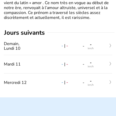
vient du latin « amor . Ce nom très en vogue au début de
notre ère, renvoyait à l’amour altruiste, universel et à la
compassion. Ce prénom a traversé les siècles assez
discrètement et actuellement, il est rarissime.
jours suivants
Demain,
-
-
|
-
-
Lundi 10
km/h
-
-
|
-
Mardi 11
-
km/h
-
-
|
-
Mercredi 12
-
km/h