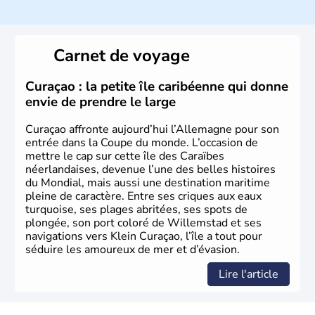
Histoire et administration
L'Allemagne est constituée de seize régions appelées
Länder, comme la Rhénanie, la Sarre ou la Saxe,
Carnet de voyage
lesquelles bénéficient d'une grande autonomie. Le pays
peut se targuer de grands noms qu'il a vu naître dans tous
les domaines, des arts à la politique en passant par la
Curaçao : la petite île caribéenne qui donne
philosophie. Hertz, Gutenberg, Heidegger, Thomas Mann,
envie de prendre le large
Herman Hesse ou bien Hegel en font partie.
Curaçao affronte aujourd’hui l’Allemagne pour son
entrée dans la Coupe du monde. L’occasion de
mettre le cap sur cette île des Caraïbes
néerlandaises, devenue l’une des belles histoires
du Mondial, mais aussi une destination maritime
pleine de caractère. Entre ses criques aux eaux
turquoise, ses plages abritées, ses spots de
plongée, son port coloré de Willemstad et ses
navigations vers Klein Curaçao, l’île a tout pour
séduire les amoureux de mer et d’évasion.
Lire l'article