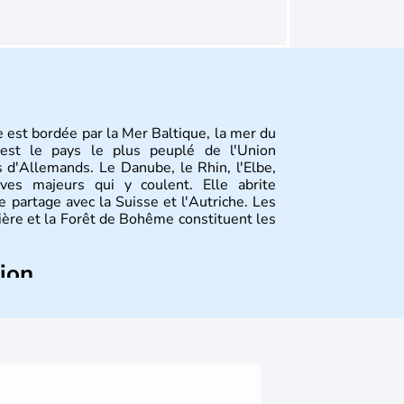
 est bordée par la Mer Baltique, la mer du
st le pays le plus peuplé de l'Union
 d'Allemands. Le Danube, le Rhin, l'Elbe,
ves majeurs qui y coulent. Elle abrite
 partage avec la Suisse et l'Autriche. Les
vière et la Forêt de Bohême constituent les
tion
ize régions appelées Länder, comme la
elles bénéficient d'une grande autonomie.
 noms qu'il a vu naître dans tous les
 en passant par la philosophie. Hertz,
n, Herman Hesse ou bien Hegel en font