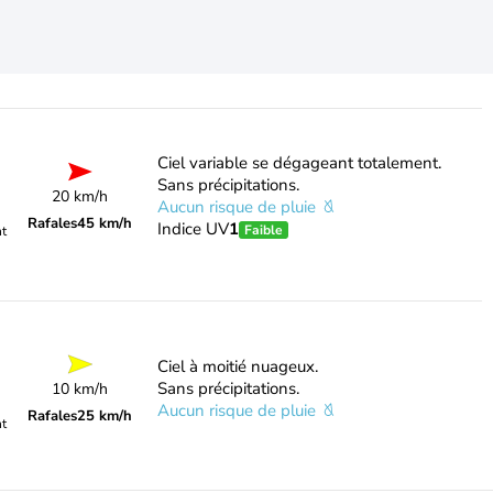
Ciel variable se dégageant totalement.
Sans précipitations.
20 km/h
Aucun risque de pluie
Rafales
45 km/h
Indice UV
1
Faible
nt
Ciel à moitié nuageux.
Sans précipitations.
10 km/h
Aucun risque de pluie
Rafales
25 km/h
nt