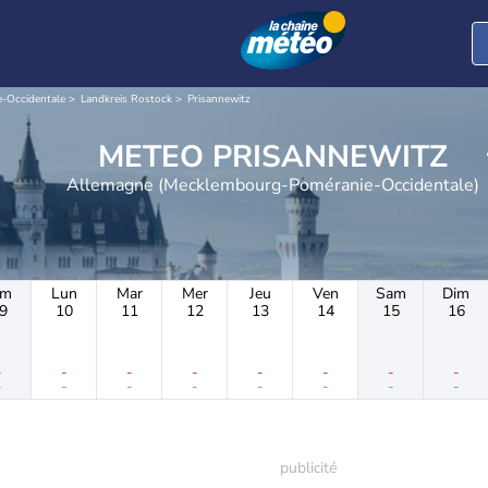
-Occidentale
Landkreis Rostock
Prisannewitz
METEO PRISANNEWITZ
Allemagne (Mecklembourg-Poméranie-Occidentale)
im
Lun
Mar
Mer
Jeu
Ven
Sam
Dim
9
10
11
12
13
14
15
16
-
-
-
-
-
-
-
-
-
-
-
-
-
-
-
-