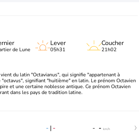
rnier
Lever
Coucher
artier de Lune
05h31
21h02
ient du latin "Octavianus", qui signifie "appartenant à
"octavus", signifiant "huitième" en latin. Le prénom Octavien
pire et une certaine noblesse antique. Ce prénom Octavien
rant dans les pays de tradition latine.
-
|
-
-
-
km/h