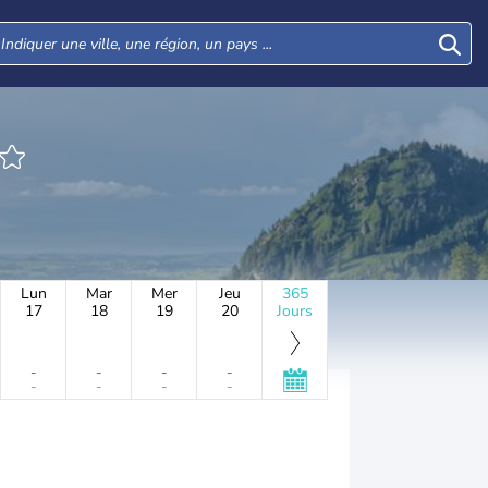
Lun
Mar
Mer
Jeu
365
17
18
19
20
Jours
-
-
-
-
-
-
-
-