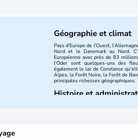
Géographie et climat
Pays d'Europe de l'Ouest, l'Allemagne
Nord et le Danemark au Nord. C'e
Européenne avec près de 83 millions
l'Oder sont quelques-uns des fleu
également le lac de Constance qu'elle
Alpes, la Forêt Noire, la Forêt de Ba
principales richesses géographiques.
Histoire et administra
L'Allemagne est constituée de se
Rhénanie, la Sarre ou la Saxe, lesqu
Le pays peut se targuer de grands
domaines, des arts à la politique
Gutenberg, Heidegger, Thomas Man
oyage
partie.