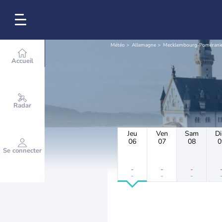
Météo
Allemagne
Mecklembourg-Poméranie
Accueil
Radar
Jeu
Ven
Sam
D
06
07
08
0
Se connecter
-
-
-
-
-
-