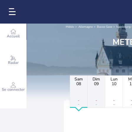
Météo
Allemagne
Basse-Saxe
Nienbourg-
Accueil
Radar
Sam
Dim
Lun
M
08
09
10
1
Se connecter
-
-
-
-
-
-