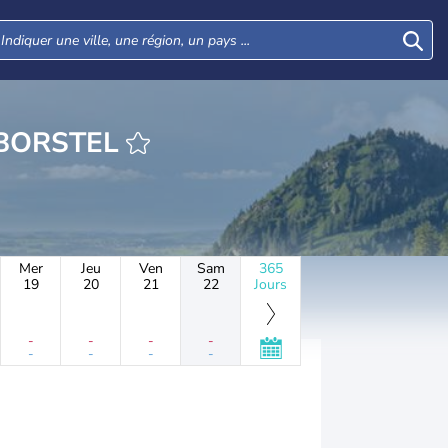
URE WENDENBORSTEL
Mer
Jeu
Ven
Sam
365
19
20
21
22
Jours
-
-
-
-
-
-
-
-