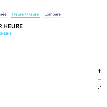
rnée
Heure / Heure
Comparer
R HEURE
UCHESNE