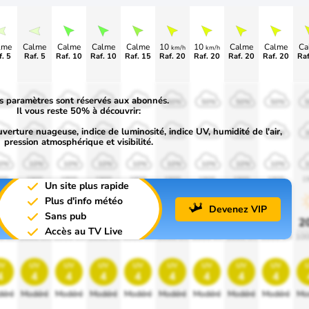
lme
Calme
Calme
Calme
Calme
10
10
Calme
Calme
Ca
km/h
km/h
. 5
Raf. 5
Raf. 10
Raf. 10
Raf. 15
Raf. 20
Raf. 20
Raf. 20
Raf. 20
Raf
s paramètres sont réservés aux abonnés.
0%
50%
50%
50%
50%
50%
50%
50%
50%
Il vous reste 50% à découvrir:
uverture nuageuse, indice de luminosité, indice UV, humidité de l'air,
0%
30%
30%
30%
30%
30%
30%
30%
30%
pression atmosphérique et visibilité.
0%
10%
10%
10%
10%
10%
10%
10%
10%
00
1900
1900
1900
1900
1900
1900
1900
1900
1
Un site plus rapide
Plus d'info météo
Devenez VIP
Sans pub
0%
20%
20%
20%
20%
20%
20%
20%
20%
2
Accès au TV Live
0 lm
1000 lm
1000 lm
1000 lm
1000 lm
1000 lm
1000 lm
1000 lm
1000 lm
100
v
uv
uv
uv
uv
uv
uv
uv
uv
4
4
4
4
4
4
4
4
4
éré
Modéré
Modéré
Modéré
Modéré
Modéré
Modéré
Modéré
Modéré
Mo