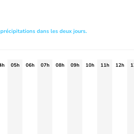
précipitations dans les deux jours.
4h
05h
06h
07h
08h
09h
10h
11h
12h
1