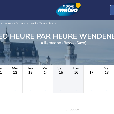
sur-la-Weser (arrondissement)
Wendenborstel
METEO HEURE PAR HE
Allemagne (Basse-Saxe)
ar
Mer
Jeu
Ven
Sam
Dim
Lun
Mar
1
12
13
14
15
16
17
18
-
-
-
-
-
-
-
-
-
-
-
-
-
-
-
-