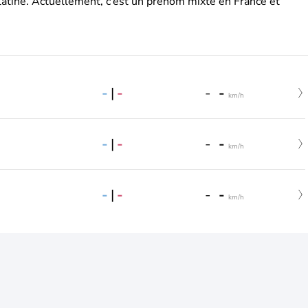
latine. Actuellement, c’est un prénom mixte en France et
-
|
-
-
-
km/h
-
|
-
-
-
km/h
-
|
-
-
-
km/h