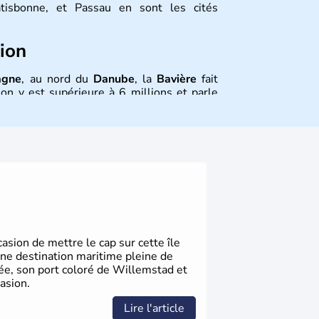
tisbonne, et Passau en sont les cités
tion
agne
, au nord du
Danube
, la
Bavière
fait
on y est supérieure à 6 millions et parle
is aussi le dialecte local, le
bavarois
.
, le sud du pays est largement catholique
sion de mettre le cap sur cette île
une destination maritime pleine de
gée, son port coloré de Willemstad et
asion.
Lire l'article