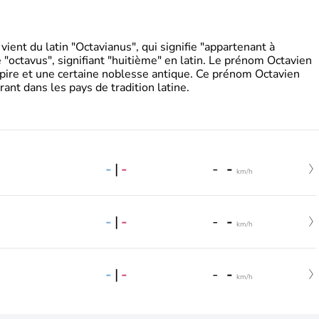
ient du latin "Octavianus", qui signifie "appartenant à
"octavus", signifiant "huitième" en latin. Le prénom Octavien
pire et une certaine noblesse antique. Ce prénom Octavien
rant dans les pays de tradition latine.
-
|
-
-
-
km/h
-
|
-
-
-
km/h
-
|
-
-
-
km/h