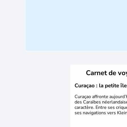
Carnet de v
Curaçao : la petite î
Curaçao affronte aujourd’
des Caraïbes néerlandaise
caractère. Entre ses criq
ses navigations vers Klein