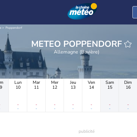
e
Poppendorf
METEO POPPENDORF
Allemagne (Bavière)
im
Lun
Mar
Mer
Jeu
Ven
Sam
Dim
9
10
11
12
13
14
15
16
-
-
-
-
-
-
-
-
-
-
-
-
-
-
-
-