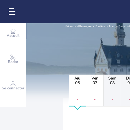
Météo
Allemagne
Bavière
Haute-Franconi
Accueil
Radar
Jeu
Ven
Sam
D
06
07
08
0
Se connecter
-
-
-
-
-
-