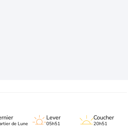
rnier
Lever
Coucher
artier de Lune
05h51
20h51