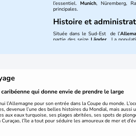
l’essentiel.
Munich
, Nüremberg, Ra
principales.
Histoire et administra
Située dans le Sud-Est de l’
Allem
partie des seize
Länder
. La populati
l’allemand, langue officielle, ma
Contrairement au Nord de l’Allemagne
et plutôt conservateur.
oyage
le caribéenne qui donne envie de prendre le large
hui l’Allemagne pour son entrée dans la Coupe du monde. L’occa
s, devenue l’une des belles histoires du Mondial, mais aussi 
ues aux eaux turquoise, ses plages abritées, ses spots de plon
 Curaçao, l’île a tout pour séduire les amoureux de mer et d’év