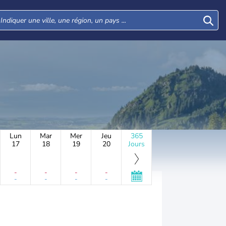
Lun
Mar
Mer
Jeu
365
17
18
19
20
Jours
-
-
-
-
-
-
-
-