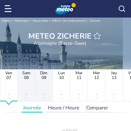
Météo
Allemagne
Basse-Saxe
Gifhorn (arrondissement)
Zicherie
METEO ZICHERIE
Allemagne (Basse-Saxe)
Ven
Sam
Dim
Lun
Mar
Mer
Jeu
V
07
08
09
10
11
12
13
-
-
-
-
-
-
-
-
-
-
-
-
-
-
Journée
Heure / Heure
Comparer