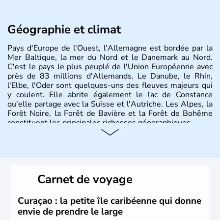
Géographie et climat
Pays d'Europe de l'Ouest, l'Allemagne est bordée par la
Mer Baltique, la mer du Nord et le Danemark au Nord.
C'est le pays le plus peuplé de l'Union Européenne avec
près de 83 millions d'Allemands. Le Danube, le Rhin,
l'Elbe, l'Oder sont quelques-uns des fleuves majeurs qui
y coulent. Elle abrite également le lac de Constance
qu'elle partage avec la Suisse et l'Autriche. Les Alpes, la
Forêt Noire, la Forêt de Bavière et la Forêt de Bohême
constituent les principales richesses géographiques.
Histoire et administration
L'Allemagne est constituée de seize régions appelées
Länder, comme la Rhénanie, la Sarre ou la Saxe,
Carnet de voyage
lesquelles bénéficient d'une grande autonomie. Le pays
peut se targuer de grands noms qu'il a vu naître dans tous
les domaines, des arts à la politique en passant par la
Curaçao : la petite île caribéenne qui donne
philosophie. Hertz, Gutenberg, Heidegger, Thomas Mann,
envie de prendre le large
Herman Hesse ou bien Hegel en font partie.