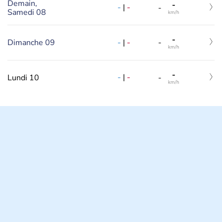
Demain,
-
-
|
-
-
Samedi 08
km/h
-
-
|
-
Dimanche 09
-
km/h
-
-
|
-
Lundi 10
-
km/h