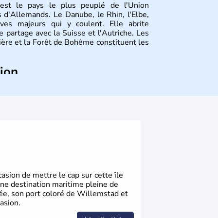
st le pays le plus peuplé de l'Union
 d'Allemands. Le Danube, le Rhin, l'Elbe,
ves majeurs qui y coulent. Elle abrite
 partage avec la Suisse et l'Autriche. Les
vière et la Forêt de Bohême constituent les
tion
ize régions appelées Länder, comme la
elles bénéficient d'une grande autonomie.
 noms qu'il a vu naître dans tous les
 en passant par la philosophie. Hertz,
n, Herman Hesse ou bien Hegel en font
sion de mettre le cap sur cette île
une destination maritime pleine de
gée, son port coloré de Willemstad et
asion.