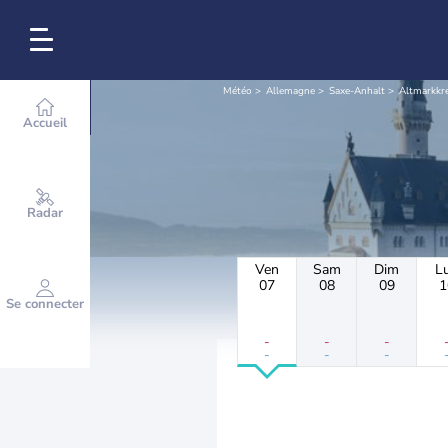
Météo
Allemagne
Saxe-Anhalt
Altmarkkre
Accueil
Radar
Ven
Sam
Dim
L
07
08
09
1
Se connecter
-
-
-
-
-
-