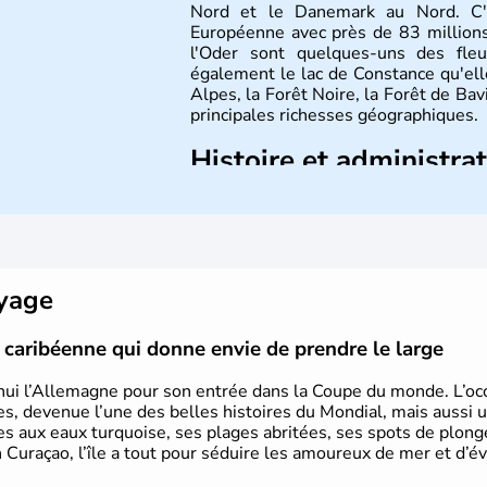
Nord et le Danemark au Nord. C'e
Européenne avec près de 83 millions
l'Oder sont quelques-uns des fleu
également le lac de Constance qu'elle
Alpes, la Forêt Noire, la Forêt de Ba
principales richesses géographiques.
Histoire et administra
L'Allemagne est constituée de se
Rhénanie, la Sarre ou la Saxe, lesqu
Le pays peut se targuer de grands
domaines, des arts à la politique
Gutenberg, Heidegger, Thomas Man
oyage
partie.
le caribéenne qui donne envie de prendre le large
hui l’Allemagne pour son entrée dans la Coupe du monde. L’occa
s, devenue l’une des belles histoires du Mondial, mais aussi 
ues aux eaux turquoise, ses plages abritées, ses spots de plon
 Curaçao, l’île a tout pour séduire les amoureux de mer et d’év