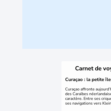
Carnet de v
Curaçao : la petite î
Curaçao affronte aujourd’
des Caraïbes néerlandaise
caractère. Entre ses criq
ses navigations vers Klein