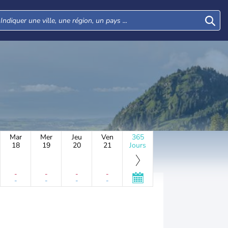
Mar
Mer
Jeu
Ven
365
18
19
20
21
Jours
-
-
-
-
-
-
-
-