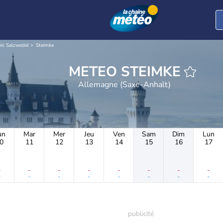
is Salzwedel
Steimke
METEO STEIMKE
Allemagne (Saxe-Anhalt)
un
Mar
Mer
Jeu
Ven
Sam
Dim
Lun
0
11
12
13
14
15
16
17
-
-
-
-
-
-
-
-
-
-
-
-
-
-
-
-