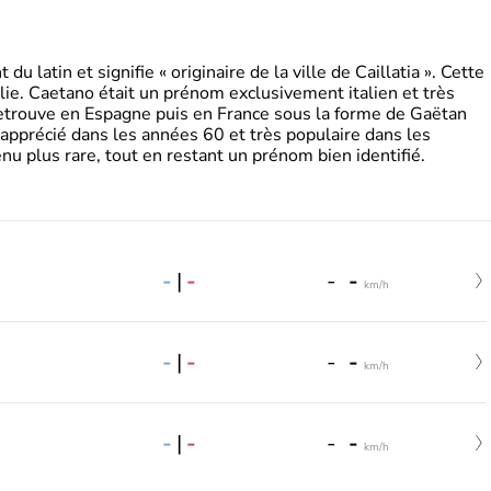
 latin et signifie « originaire de la ville de Caillatia ». Cette
lie. Caetano était un prénom exclusivement italien et très
retrouve en Espagne puis en France sous la forme de Gaëtan
 apprécié dans les années 60 et très populaire dans les
nu plus rare, tout en restant un prénom bien identifié.
-
|
-
-
-
km/h
-
|
-
-
-
km/h
-
|
-
-
-
km/h