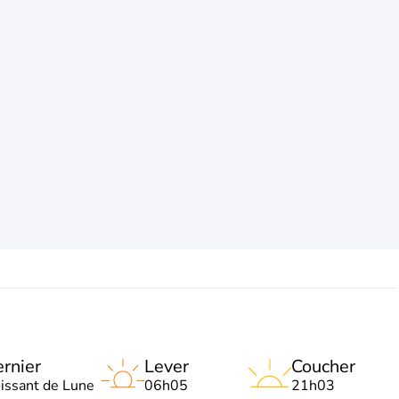
rnier
Lever
Coucher
oissant de Lune
06h05
21h03