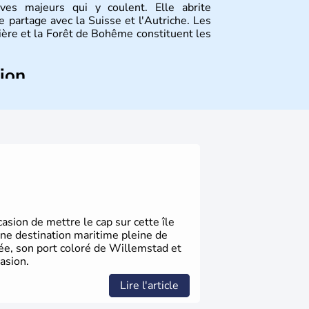
ves majeurs qui y coulent. Elle abrite
 partage avec la Suisse et l'Autriche. Les
vière et la Forêt de Bohême constituent les
tion
ize régions appelées Länder, comme la
elles bénéficient d'une grande autonomie.
 noms qu'il a vu naître dans tous les
 en passant par la philosophie. Hertz,
n, Herman Hesse ou bien Hegel en font
sion de mettre le cap sur cette île
une destination maritime pleine de
gée, son port coloré de Willemstad et
asion.
Lire l'article