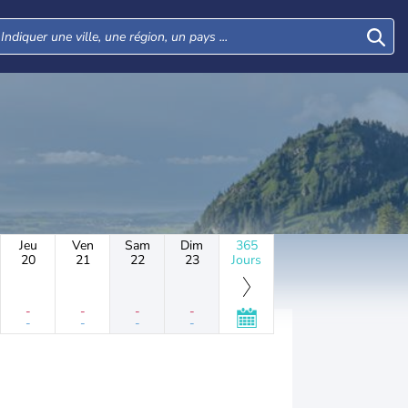
Jeu
Ven
Sam
Dim
365
20
21
22
23
Jours
-
-
-
-
-
-
-
-