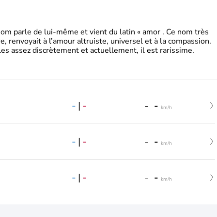
 parle de lui-même et vient du latin « amor . Ce nom très
, renvoyait à l’amour altruiste, universel et à la compassion.
es assez discrètement et actuellement, il est rarissime.
-
|
-
-
-
km/h
-
|
-
-
-
km/h
-
|
-
-
-
km/h