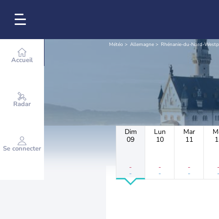
Météo
Allemagne
Rhénanie-du-Nord-Westp
Accueil
Radar
Dim
Lun
Mar
M
09
10
11
1
Se connecter
-
-
-
-
-
-