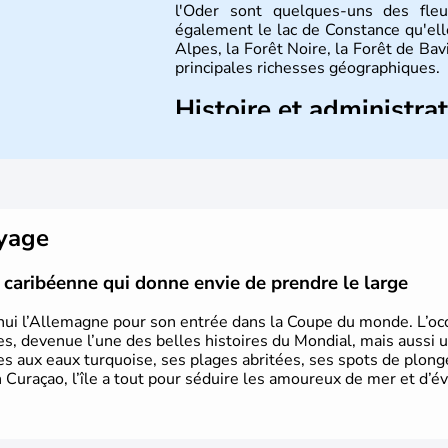
l'Oder sont quelques-uns des fleu
également le lac de Constance qu'elle
Alpes, la Forêt Noire, la Forêt de Ba
principales richesses géographiques.
Histoire et administra
L'Allemagne est constituée de se
Rhénanie, la Sarre ou la Saxe, lesqu
Le pays peut se targuer de grands
domaines, des arts à la politique
Gutenberg, Heidegger, Thomas Man
oyage
partie.
le caribéenne qui donne envie de prendre le large
hui l’Allemagne pour son entrée dans la Coupe du monde. L’occa
s, devenue l’une des belles histoires du Mondial, mais aussi 
ues aux eaux turquoise, ses plages abritées, ses spots de plon
 Curaçao, l’île a tout pour séduire les amoureux de mer et d’év