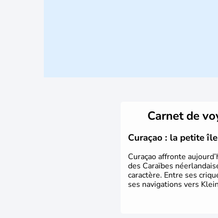
Carnet de v
Curaçao : la petite î
Curaçao affronte aujourd’
des Caraïbes néerlandaise
caractère. Entre ses criq
ses navigations vers Klein