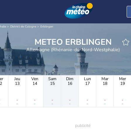
halie
District de Cologne
Erblingen
METEO ERBLINGEN
Allemagne (Rhénanie-du-Nord-Westphalie)
er
Jeu
Ven
Sam
Dim
Lun
Mar
Mer
2
13
14
15
16
17
18
19
-
-
-
-
-
-
-
-
-
-
-
-
-
-
-
-