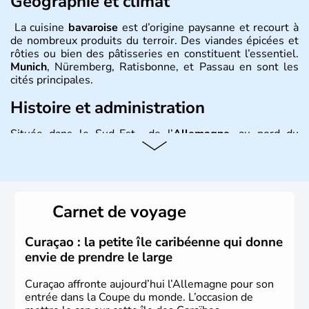
Géographie et climat
La cuisine
bavaroise
est d’origine paysanne et recourt à
de nombreux produits du terroir. Des viandes épicées et
rôties ou bien des pâtisseries en constituent l’essentiel.
Munich
, Nüremberg, Ratisbonne, et Passau en sont les
cités principales.
Histoire et administration
Située dans le Sud-Est de l’
Allemagne
, au nord du
Danube
, la
Bavière
fait partie des seize
Länder
. La
population y est supérieure à 6 millions et parle
l’allemand, langue officielle, mais aussi le dialecte
local, le
bavarois
. Contrairement au Nord de l’Allemagne,
le sud du pays est largement catholique et plutôt
Carnet de voyage
conservateur.
Curaçao : la petite île caribéenne qui donne
envie de prendre le large
Curaçao affronte aujourd’hui l’Allemagne pour son
entrée dans la Coupe du monde. L’occasion de