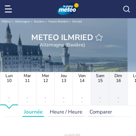
Météo
Allemagne
Bavière
Haute-Bavière
Ilmried
METEO ILMRIED
Allemagne (Bavière)
Lun
Mar
Mer
Jeu
Ven
Sam
Dim
L
10
11
12
13
14
15
16
-
-
-
-
-
-
-
-
-
-
-
-
-
-
Journée
Heure / Heure
Comparer