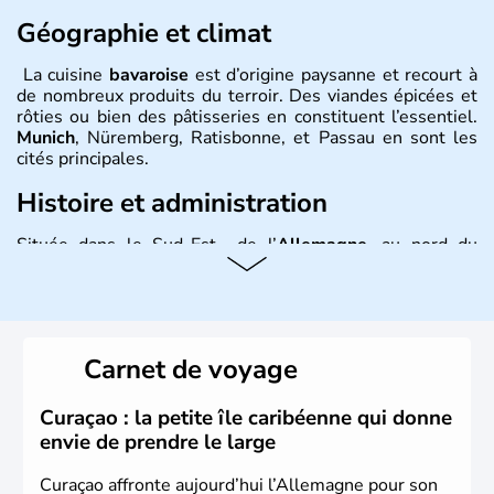
Géographie et climat
La cuisine
bavaroise
est d’origine paysanne et recourt à
de nombreux produits du terroir. Des viandes épicées et
rôties ou bien des pâtisseries en constituent l’essentiel.
Munich
, Nüremberg, Ratisbonne, et Passau en sont les
cités principales.
Histoire et administration
Située dans le Sud-Est de l’
Allemagne
, au nord du
Danube
, la
Bavière
fait partie des seize
Länder
. La
population y est supérieure à 6 millions et parle
l’allemand, langue officielle, mais aussi le dialecte
local, le
bavarois
. Contrairement au Nord de l’Allemagne,
le sud du pays est largement catholique et plutôt
Carnet de voyage
conservateur.
Curaçao : la petite île caribéenne qui donne
envie de prendre le large
Curaçao affronte aujourd’hui l’Allemagne pour son