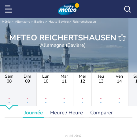
Météo
Allemagne
Bavière
Haute-Bavière
Reichertshausen
METEO REICHERTSHAUSEN
Allemagne (Bavière)
Sam
Dim
Lun
Mar
Mer
Jeu
Ven
S
08
09
10
11
12
13
14
-
-
-
-
-
-
-
-
-
-
-
-
-
-
Journée
Heure / Heure
Comparer