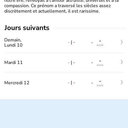
notre ère, renvoyait à l’amour altruiste, universel et à la
compassion. Ce prénom a traversé les siècles assez
discrètement et actuellement, il est rarissime.
jours suivants
Demain,
-
-
|
-
-
Lundi 10
km/h
-
-
|
-
Mardi 11
-
km/h
-
-
|
-
Mercredi 12
-
km/h