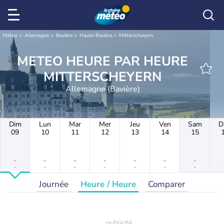
Météo
Allemagne
Bavière
Haute-Bavière
Mitterscheyern
METEO HEURE PAR HEURE
MITTERSCHEYERN
Allemagne (Bavière)
Dim
Lun
Mar
Mer
Jeu
Ven
Sam
D
09
10
11
12
13
14
15
-
-
-
-
-
-
-
-
-
-
-
-
-
-
Journée
Heure / Heure
Comparer