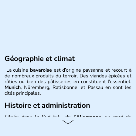
Géographie et climat
La cuisine
bavaroise
est d’origine paysanne et recourt à
de nombreux produits du terroir. Des viandes épicées et
rôties ou bien des pâtisseries en constituent l’essentiel.
Munich
, Nüremberg, Ratisbonne, et Passau en sont les
cités principales.
Histoire et administration
Située dans le Sud-Est de l’
Allemagne
, au nord du
Danube
, la
Bavière
fait partie des seize
Länder
. La
population y est supérieure à 6 millions et parle
l’allemand, langue officielle, mais aussi le dialecte