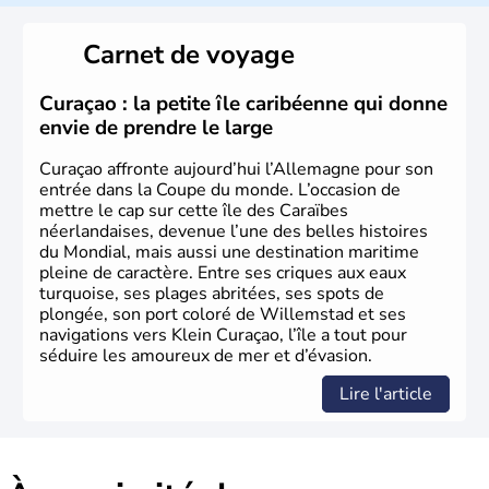
local, le
bavarois
. Contrairement au Nord de l’Allemagne,
le sud du pays est largement catholique et plutôt
Carnet de voyage
conservateur.
Curaçao : la petite île caribéenne qui donne
envie de prendre le large
Curaçao affronte aujourd’hui l’Allemagne pour son
entrée dans la Coupe du monde. L’occasion de
mettre le cap sur cette île des Caraïbes
néerlandaises, devenue l’une des belles histoires
du Mondial, mais aussi une destination maritime
pleine de caractère. Entre ses criques aux eaux
turquoise, ses plages abritées, ses spots de
plongée, son port coloré de Willemstad et ses
navigations vers Klein Curaçao, l’île a tout pour
séduire les amoureux de mer et d’évasion.
Lire l'article