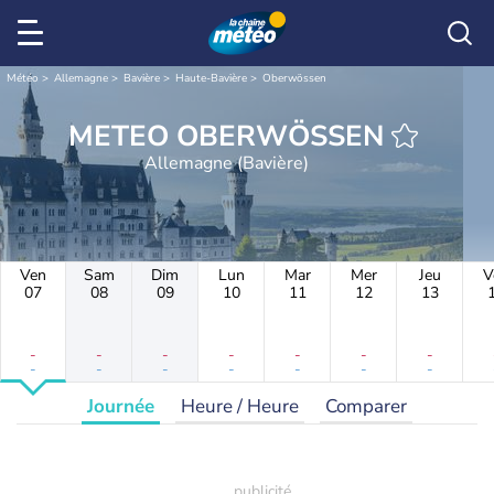
Météo
Allemagne
Bavière
Haute-Bavière
Oberwössen
METEO OBERWÖSSEN
Allemagne (Bavière)
Ven
Sam
Dim
Lun
Mar
Mer
Jeu
V
07
08
09
10
11
12
13
-
-
-
-
-
-
-
-
-
-
-
-
-
-
Journée
Heure / Heure
Comparer