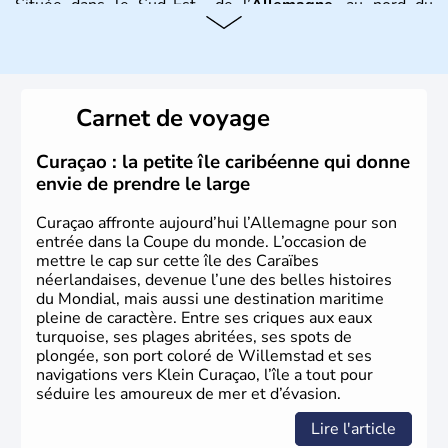
Située dans le Sud-Est de l’
Allemagne
, au nord du
Danube
, la
Bavière
fait partie des seize
Länder
. La
population y est supérieure à 6 millions et parle
l’allemand, langue officielle, mais aussi le dialecte
local, le
bavarois
. Contrairement au Nord de l’Allemagne,
le sud du pays est largement catholique et plutôt
Carnet de voyage
conservateur.
Curaçao : la petite île caribéenne qui donne
envie de prendre le large
Curaçao affronte aujourd’hui l’Allemagne pour son
entrée dans la Coupe du monde. L’occasion de
mettre le cap sur cette île des Caraïbes
néerlandaises, devenue l’une des belles histoires
du Mondial, mais aussi une destination maritime
pleine de caractère. Entre ses criques aux eaux
turquoise, ses plages abritées, ses spots de
plongée, son port coloré de Willemstad et ses
navigations vers Klein Curaçao, l’île a tout pour
séduire les amoureux de mer et d’évasion.
Lire l'article