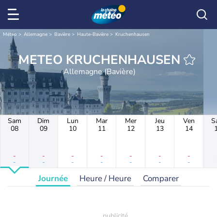
Météo
Allemagne
Bavière
Haute-Bavière
Kruchenhausen
METEO KRUCHENHAUSEN
Allemagne (Bavière)
Sam
Dim
Lun
Mar
Mer
Jeu
Ven
S
08
09
10
11
12
13
14
-
-
-
-
-
-
-
-
-
-
-
-
-
-
Journée
Heure / Heure
Comparer