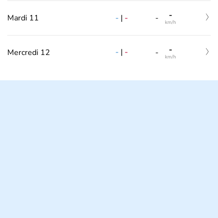
-
-
|
-
Mardi 11
-
km/h
-
-
|
-
Mercredi 12
-
km/h