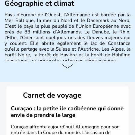
Géographie et climat
Pays d'Europe de l'Ouest, l'Allemagne est bordée par la
Mer Baltique, la mer du Nord et le Danemark au Nord.
C'est le pays le plus peuplé de l'Union Européenne avec
près de 83 millions d'Allemands. Le Danube, le Rhin,
l'Elbe, l'Oder sont quelques-uns des fleuves majeurs qui
y coulent. Elle abrite également le lac de Constance
qu'elle partage avec la Suisse et l'Autriche. Les Alpes, la
Forêt Noire, la Forêt de Bavière et la Forêt de Bohême
constituent les principales richesses géographiques.
Histoire et administration
L'Allemagne est constituée de seize régions appelées
Länder, comme la Rhénanie, la Sarre ou la Saxe,
Carnet de voyage
lesquelles bénéficient d'une grande autonomie. Le pays
peut se targuer de grands noms qu'il a vu naître dans tous
les domaines, des arts à la politique en passant par la
Curaçao : la petite île caribéenne qui donne
philosophie. Hertz, Gutenberg, Heidegger, Thomas Mann,
envie de prendre le large
Herman Hesse ou bien Hegel en font partie.
Curaçao affronte aujourd’hui l’Allemagne pour son
entrée dans la Coupe du monde. L’occasion de