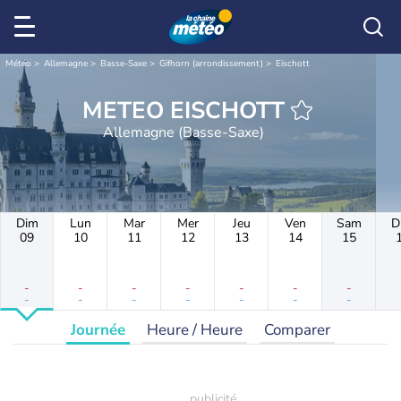
Météo
Allemagne
Basse-Saxe
Gifhorn (arrondissement)
Eischott
METEO EISCHOTT
Allemagne (Basse-Saxe)
Dim
Lun
Mar
Mer
Jeu
Ven
Sam
D
09
10
11
12
13
14
15
-
-
-
-
-
-
-
-
-
-
-
-
-
-
Journée
Heure / Heure
Comparer