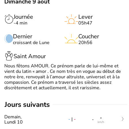
Dimanche 9 août
Journée
Lever
-4 min
05h47
Dernier
Coucher
croissant de Lune
20h56
Saint Amour
Nous fêtons AMOUR. Ce prénom parle de lui-même et
vient du latin « amor . Ce nom très en vogue au début de
notre ère, renvoyait à l’amour altruiste, universel et à la
compassion. Ce prénom a traversé les siècles assez
discrètement et actuellement, il est rarissime.
jours suivants
Demain,
-
-
|
-
-
Lundi 10
km/h