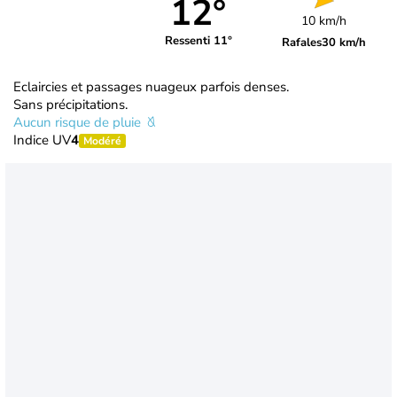
12°
10 km/h
Ressenti 11°
Rafales
30 km/h
Eclaircies et passages nuageux parfois denses.
Sans précipitations.
Aucun risque de pluie
Indice UV
4
Modéré