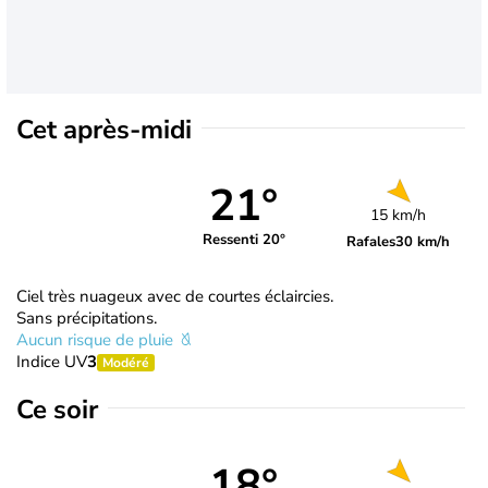
Cet après-midi
21°
15 km/h
Ressenti 20°
Rafales
30 km/h
Ciel très nuageux avec de courtes éclaircies.
Sans précipitations.
Aucun risque de pluie
Indice UV
3
Modéré
Ce soir
18°