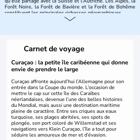
qu'elle partage avec la Suisse et l'Autriche. Les Alpes, la
Forêt Noire, la Forêt de Bavière et la Forêt de Bohême
constituent les principales richesses géographiques.
Histoire et administration
L'Allemagne est constituée de seize régions appelées
Länder, comme la Rhénanie, la Sarre ou la Saxe,
Carnet de voyage
lesquelles bénéficient d'une grande autonomie. Le pays
peut se targuer de grands noms qu'il a vu naître dans tous
les domaines, des arts à la politique en passant par la
Curaçao : la petite île caribéenne qui donne
philosophie. Hertz, Gutenberg, Heidegger, Thomas Mann,
envie de prendre le large
Herman Hesse ou bien Hegel en font partie.
Curaçao affronte aujourd’hui l’Allemagne pour son
entrée dans la Coupe du monde. L’occasion de
mettre le cap sur cette île des Caraïbes
néerlandaises, devenue l’une des belles histoires
du Mondial, mais aussi une destination maritime
pleine de caractère. Entre ses criques aux eaux
turquoise, ses plages abritées, ses spots de
plongée, son port coloré de Willemstad et ses
navigations vers Klein Curaçao, l’île a tout pour
séduire les amoureux de mer et d’évasion.