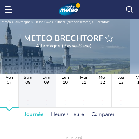
Météo
Allemagne
Basse-Saxe
Gifhorn (arrondissement)
Brechtorf
METEO BRECHTORF
Allemagne (Basse-Saxe)
Ven
Sam
Dim
Lun
Mar
Mer
Jeu
V
07
08
09
10
11
12
13
-
-
-
-
-
-
-
-
-
-
-
-
-
-
Journée
Heure / Heure
Comparer