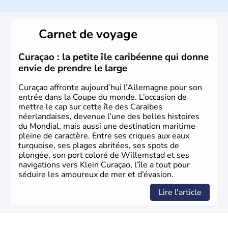
L'Allemagne est constituée de seize régions appelées
Länder, comme la Rhénanie, la Sarre ou la Saxe,
Carnet de voyage
lesquelles bénéficient d'une grande autonomie. Le pays
peut se targuer de grands noms qu'il a vu naître dans tous
les domaines, des arts à la politique en passant par la
Curaçao : la petite île caribéenne qui donne
philosophie. Hertz, Gutenberg, Heidegger, Thomas Mann,
envie de prendre le large
Herman Hesse ou bien Hegel en font partie.
Curaçao affronte aujourd’hui l’Allemagne pour son
entrée dans la Coupe du monde. L’occasion de
mettre le cap sur cette île des Caraïbes
néerlandaises, devenue l’une des belles histoires
du Mondial, mais aussi une destination maritime
pleine de caractère. Entre ses criques aux eaux
turquoise, ses plages abritées, ses spots de
plongée, son port coloré de Willemstad et ses
navigations vers Klein Curaçao, l’île a tout pour
séduire les amoureux de mer et d’évasion.
Lire l'article