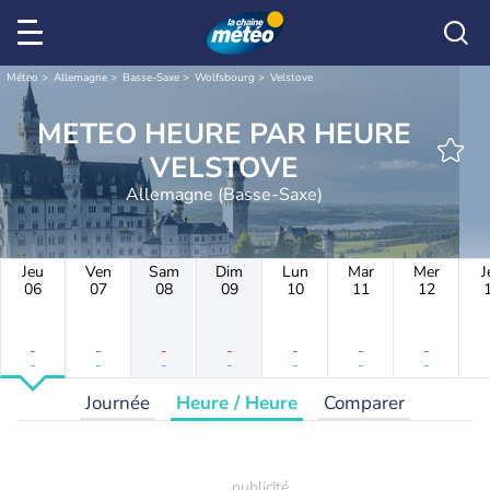
Météo
Allemagne
Basse-Saxe
Wolfsbourg
Velstove
METEO HEURE PAR HEURE
VELSTOVE
Allemagne (Basse-Saxe)
Jeu
Ven
Sam
Dim
Lun
Mar
Mer
J
06
07
08
09
10
11
12
-
-
-
-
-
-
-
-
-
-
-
-
-
-
Journée
Heure / Heure
Comparer