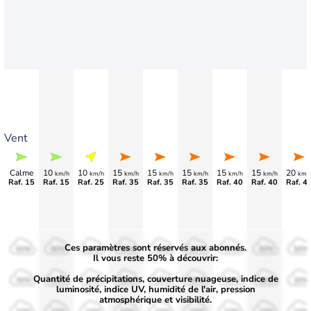
Vent
Calme
10
10
15
15
15
15
15
20
km/h
km/h
km/h
km/h
km/h
km/h
km/h
km/
Raf. 15
Raf. 15
Raf. 25
Raf. 35
Raf. 35
Raf. 35
Raf. 40
Raf. 40
Raf. 4
Ces paramètres sont réservés aux abonnés.
50%
50%
50%
50%
50%
50%
50%
50%
50%
Il vous reste 50% à découvrir:
Quantité de précipitations, couverture nuageuse, indice de
30%
30%
30%
30%
30%
30%
30%
30%
30%
luminosité, indice UV, humidité de l'air, pression
atmosphérique et visibilité.