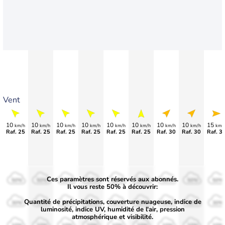
Vent
10
10
10
10
10
10
10
10
15
km/h
km/h
km/h
km/h
km/h
km/h
km/h
km/h
km/
Raf. 25
Raf. 25
Raf. 25
Raf. 25
Raf. 25
Raf. 25
Raf. 30
Raf. 30
Raf. 3
Ces paramètres sont réservés aux abonnés.
50%
50%
50%
50%
50%
50%
50%
50%
50%
Il vous reste 50% à découvrir:
Quantité de précipitations, couverture nuageuse, indice de
30%
30%
30%
30%
30%
30%
30%
30%
30%
luminosité, indice UV, humidité de l'air, pression
atmosphérique et visibilité.