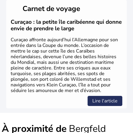
Länder, comme la Rhénanie, la Sarre ou la Saxe,
Carnet de voyage
lesquelles bénéficient d'une grande autonomie. Le pays
peut se targuer de grands noms qu'il a vu naître dans tous
les domaines, des arts à la politique en passant par la
Curaçao : la petite île caribéenne qui donne
philosophie. Hertz, Gutenberg, Heidegger, Thomas Mann,
envie de prendre le large
Herman Hesse ou bien Hegel en font partie.
Curaçao affronte aujourd’hui l’Allemagne pour son
entrée dans la Coupe du monde. L’occasion de
mettre le cap sur cette île des Caraïbes
néerlandaises, devenue l’une des belles histoires
du Mondial, mais aussi une destination maritime
pleine de caractère. Entre ses criques aux eaux
turquoise, ses plages abritées, ses spots de
plongée, son port coloré de Willemstad et ses
navigations vers Klein Curaçao, l’île a tout pour
séduire les amoureux de mer et d’évasion.
Lire l'article
À proximité de
Bergfeld