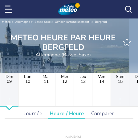
Météo
Allemagne
Basse-Saxe
Gifhorn (arrondissement)
Bergfeld
METEO HEURE PAR HEURE
BERGFELD
Allemagne (Basse-Saxe)
Dim
Lun
Mar
Mer
Jeu
Ven
Sam
D
09
10
11
12
13
14
15
-
-
-
-
-
-
-
-
-
-
-
-
-
-
Journée
Heure / Heure
Comparer