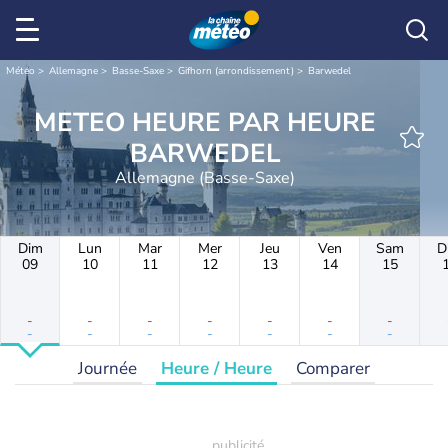
Météo
Allemagne
Basse-Saxe
Gifhorn (arrondissement)
Barwedel
METEO HEURE PAR HEURE
BARWEDEL
Allemagne (Basse-Saxe)
Dim
Lun
Mar
Mer
Jeu
Ven
Sam
D
09
10
11
12
13
14
15
-
-
-
-
-
-
-
-
-
-
-
-
-
-
Journée
Heure / Heure
Comparer