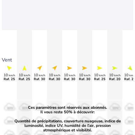
Vent
10
10
10
10
10
10
10
10
10
km/h
km/h
km/h
km/h
km/h
km/h
km/h
km/h
km/
Raf. 25
Raf. 25
Raf. 30
Raf. 30
Raf. 30
Raf. 30
Raf. 25
Raf. 20
Raf. 2
Ces paramètres sont réservés aux abonnés.
50%
50%
50%
50%
50%
50%
50%
50%
50%
Il vous reste 50% à découvrir:
Quantité de précipitations, couverture nuageuse, indice de
30%
30%
30%
30%
30%
30%
30%
30%
30%
luminosité, indice UV, humidité de l'air, pression
atmosphérique et visibilité.