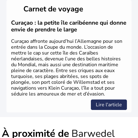
Länder, comme la Rhénanie, la Sarre ou la Saxe,
Carnet de voyage
lesquelles bénéficient d'une grande autonomie. Le pays
peut se targuer de grands noms qu'il a vu naître dans tous
les domaines, des arts à la politique en passant par la
Curaçao : la petite île caribéenne qui donne
philosophie. Hertz, Gutenberg, Heidegger, Thomas Mann,
envie de prendre le large
Herman Hesse ou bien Hegel en font partie.
Curaçao affronte aujourd’hui l’Allemagne pour son
entrée dans la Coupe du monde. L’occasion de
mettre le cap sur cette île des Caraïbes
néerlandaises, devenue l’une des belles histoires
du Mondial, mais aussi une destination maritime
pleine de caractère. Entre ses criques aux eaux
turquoise, ses plages abritées, ses spots de
plongée, son port coloré de Willemstad et ses
navigations vers Klein Curaçao, l’île a tout pour
séduire les amoureux de mer et d’évasion.
Lire l'article
À proximité de
Barwedel