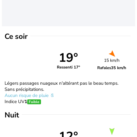
Ce soir
19°
15 km/h
Ressenti 17°
Rafales
35 km/h
Légers passages nuageux n'altérant pas le beau temps.
Sans précipitations.
Aucun risque de pluie
Indice UV
1
Faible
Nuit
12°