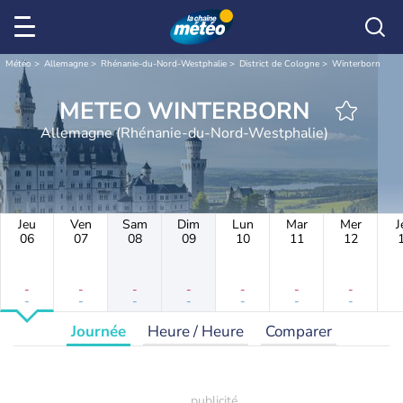
Météo
Allemagne
Rhénanie-du-Nord-Westphalie
District de Cologne
Winterborn
METEO WINTERBORN
Allemagne (Rhénanie-du-Nord-Westphalie)
Jeu
Ven
Sam
Dim
Lun
Mar
Mer
J
06
07
08
09
10
11
12
-
-
-
-
-
-
-
-
-
-
-
-
-
-
Journée
Heure / Heure
Comparer