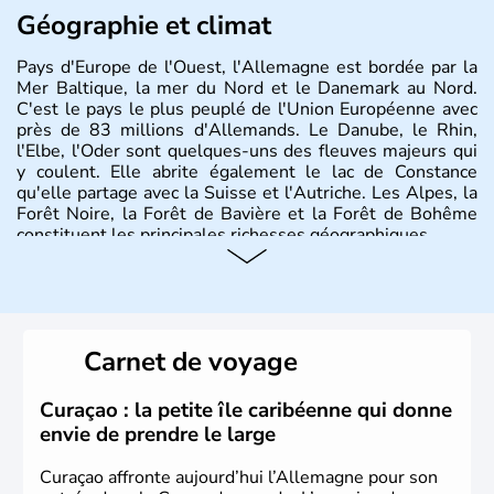
Géographie et climat
Pays d'Europe de l'Ouest, l'Allemagne est bordée par la
Mer Baltique, la mer du Nord et le Danemark au Nord.
C'est le pays le plus peuplé de l'Union Européenne avec
près de 83 millions d'Allemands. Le Danube, le Rhin,
l'Elbe, l'Oder sont quelques-uns des fleuves majeurs qui
y coulent. Elle abrite également le lac de Constance
qu'elle partage avec la Suisse et l'Autriche. Les Alpes, la
Forêt Noire, la Forêt de Bavière et la Forêt de Bohême
constituent les principales richesses géographiques.
Histoire et administration
L'Allemagne est constituée de seize régions appelées
Länder, comme la Rhénanie, la Sarre ou la Saxe,
Carnet de voyage
lesquelles bénéficient d'une grande autonomie. Le pays
peut se targuer de grands noms qu'il a vu naître dans tous
les domaines, des arts à la politique en passant par la
Curaçao : la petite île caribéenne qui donne
philosophie. Hertz, Gutenberg, Heidegger, Thomas Mann,
envie de prendre le large
Herman Hesse ou bien Hegel en font partie.
Curaçao affronte aujourd’hui l’Allemagne pour son