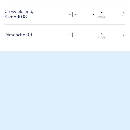
Ce week-end,
-
-
|
-
-
Samedi 08
km/h
-
-
|
-
Dimanche 09
-
km/h