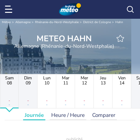
Météo
Allemagne
Rhénanie-du-Nord-Westphalie
District de Cologne
Hahn
METEO HAHN
Allemagne (Rhénanie-du-Nord-Westphalie)
Sam
Dim
Lun
Mar
Mer
Jeu
Ven
S
08
09
10
11
12
13
14
-
-
-
-
-
-
-
-
-
-
-
-
-
-
Journée
Heure / Heure
Comparer