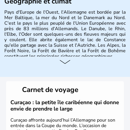
Géographie et climat
Pays d'Europe de l'Ouest, l'Allemagne est bordée par la
Mer Baltique, la mer du Nord et le Danemark au Nord.
C'est le pays le plus peuplé de l'Union Européenne avec
près de 83 millions d'Allemands. Le Danube, le Rhin,
l'Elbe, l'Oder sont quelques-uns des fleuves majeurs qui
y coulent. Elle abrite également le lac de Constance
qu'elle partage avec la Suisse et l'Autriche. Les Alpes, la
Forêt Noire, la Forêt de Bavière et la Forêt de Bohême
constituent les principales richesses géographiques.
Histoire et administration
L'Allemagne est constituée de seize régions appelées
Länder, comme la Rhénanie, la Sarre ou la Saxe,
Carnet de voyage
lesquelles bénéficient d'une grande autonomie. Le pays
peut se targuer de grands noms qu'il a vu naître dans tous
les domaines, des arts à la politique en passant par la
Curaçao : la petite île caribéenne qui donne
philosophie. Hertz, Gutenberg, Heidegger, Thomas Mann,
envie de prendre le large
Herman Hesse ou bien Hegel en font partie.
Curaçao affronte aujourd’hui l’Allemagne pour son
entrée dans la Coupe du monde. L’occasion de