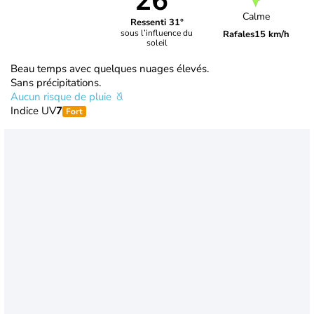
26°
Calme
Ressenti 31°
sous l’influence du
Rafales
15 km/h
soleil
Beau temps avec quelques nuages élevés.
Sans précipitations.
Aucun risque de pluie
Indice UV
7
Fort