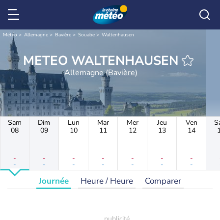
Météo
Allemagne
Bavière
Souabe
Waltenhausen
METEO WALTENHAUSEN
Allemagne (Bavière)
Sam
Dim
Lun
Mar
Mer
Jeu
Ven
S
08
09
10
11
12
13
14
-
-
-
-
-
-
-
-
-
-
-
-
-
-
Journée
Heure / Heure
Comparer