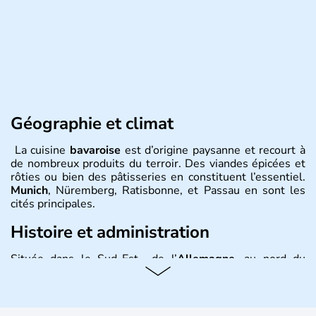
Géographie et climat
La cuisine
bavaroise
est d’origine paysanne et recourt à
de nombreux produits du terroir. Des viandes épicées et
rôties ou bien des pâtisseries en constituent l’essentiel.
Munich
, Nüremberg, Ratisbonne, et Passau en sont les
cités principales.
Histoire et administration
Située dans le Sud-Est de l’
Allemagne
, au nord du
Danube
, la
Bavière
fait partie des seize
Länder
. La
population y est supérieure à 6 millions et parle
l’allemand, langue officielle, mais aussi le dialecte
local, le
bavarois
. Contrairement au Nord de l’Allemagne,