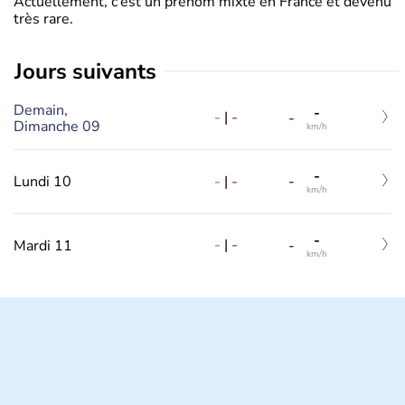
Actuellement, c’est un prénom mixte en France et devenu
très rare.
jours suivants
Demain,
-
-
|
-
-
Dimanche 09
km/h
-
-
|
-
Lundi 10
-
km/h
-
-
|
-
Mardi 11
-
km/h