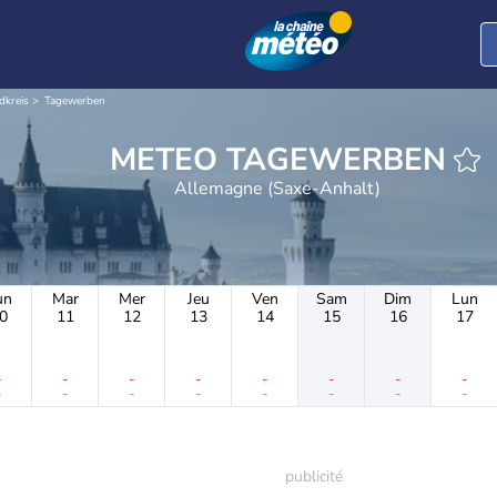
dkreis
Tagewerben
METEO TAGEWERBEN
Allemagne (Saxe-Anhalt)
un
Mar
Mer
Jeu
Ven
Sam
Dim
Lun
0
11
12
13
14
15
16
17
-
-
-
-
-
-
-
-
-
-
-
-
-
-
-
-