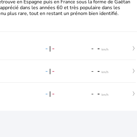
retrouve en Espagne puis en France sous la forme de Gaëtan
 apprécié dans les années 60 et très populaire dans les
nu plus rare, tout en restant un prénom bien identifié.
-
|
-
-
-
km/h
-
|
-
-
-
km/h
-
|
-
-
-
km/h