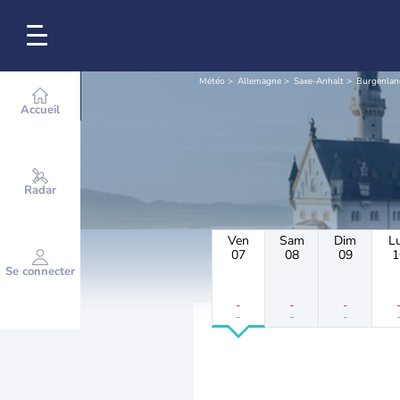
Météo
Allemagne
Saxe-Anhalt
Burgenlan
Accueil
Radar
Ven
Sam
Dim
L
07
08
09
1
Se connecter
-
-
-
-
-
-