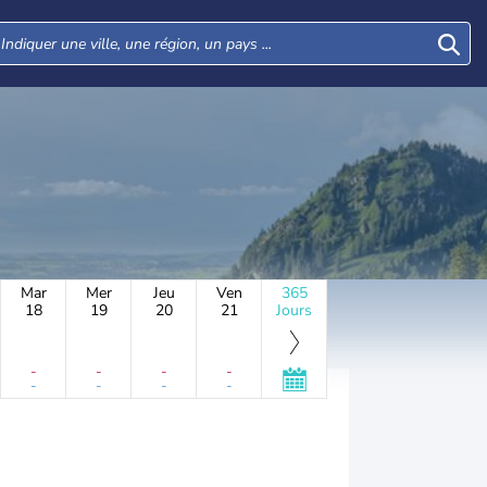
Mar
Mer
Jeu
Ven
365
18
19
20
21
Jours
-
-
-
-
-
-
-
-