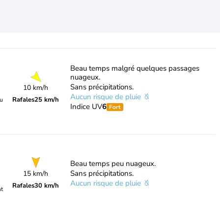
Beau temps malgré quelques passages
nuageux.
Sans précipitations.
10 km/h
Aucun risque de pluie
Rafales
25 km/h
du
Indice UV
6
Fort
Beau temps peu nuageux.
Sans précipitations.
15 km/h
Aucun risque de pluie
Rafales
30 km/h
nt