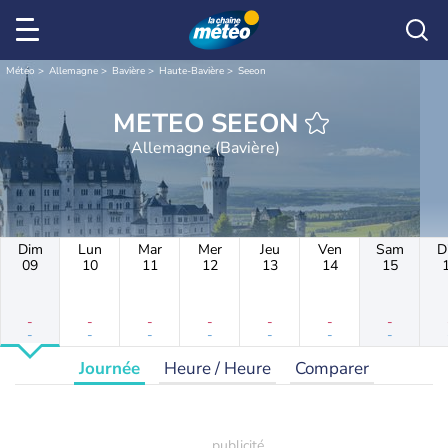
Météo
Allemagne
Bavière
Haute-Bavière
Seeon
METEO SEEON
Allemagne (Bavière)
Dim
Lun
Mar
Mer
Jeu
Ven
Sam
D
09
10
11
12
13
14
15
-
-
-
-
-
-
-
-
-
-
-
-
-
-
Journée
Heure / Heure
Comparer