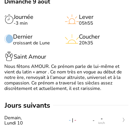
Dimanche 9 août
Journée
Lever
-3 min
05h55
Dernier
Coucher
croissant de Lune
20h35
Saint Amour
Nous fêtons AMOUR. Ce prénom parle de lui-même et
vient du latin « amor . Ce nom très en vogue au début de
notre ère, renvoyait à l’amour altruiste, universel et à la
compassion. Ce prénom a traversé les siècles assez
discrètement et actuellement, il est rarissime.
jours suivants
Demain,
-
-
|
-
-
Lundi 10
km/h