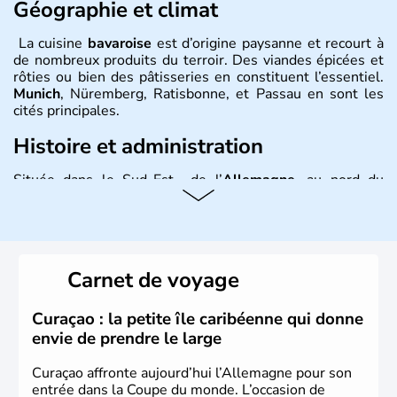
Géographie et climat
La cuisine
bavaroise
est d’origine paysanne et recourt à
de nombreux produits du terroir. Des viandes épicées et
rôties ou bien des pâtisseries en constituent l’essentiel.
Munich
, Nüremberg, Ratisbonne, et Passau en sont les
cités principales.
Histoire et administration
Située dans le Sud-Est de l’
Allemagne
, au nord du
Danube
, la
Bavière
fait partie des seize
Länder
. La
population y est supérieure à 6 millions et parle
l’allemand, langue officielle, mais aussi le dialecte
local, le
bavarois
. Contrairement au Nord de l’Allemagne,
le sud du pays est largement catholique et plutôt
Carnet de voyage
conservateur.
Curaçao : la petite île caribéenne qui donne
envie de prendre le large
Curaçao affronte aujourd’hui l’Allemagne pour son
entrée dans la Coupe du monde. L’occasion de