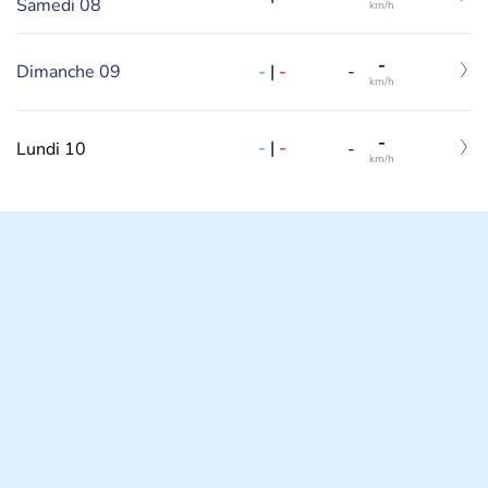
Samedi 08
km/h
-
-
|
-
Dimanche 09
-
km/h
-
-
|
-
Lundi 10
-
km/h