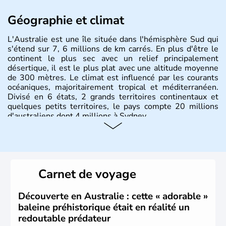
Géographie et climat
L'Australie est une île située dans l'hémisphère Sud qui
s'étend sur 7, 6 millions de km carrés. En plus d'être le
continent le plus sec avec un relief principalement
désertique, il est le plus plat avec une altitude moyenne
de 300 mètres. Le climat est influencé par les courants
océaniques, majoritairement tropical et méditerranéen.
Divisé en 6 états, 2 grands territoires continentaux et
quelques petits territoires, le pays compte 20 millions
d'australiens dont 4 millions à Sydney.
Histoire et administration
Les premiers aborigènes australiens sont arrivés il y a
environ 70 000 ans lors de vagues de migrations
Carnet de voyage
humaines. Il faut attendre 1522 pour qu'un explorateur
portugais découvre le continent australien, puis les
années 1700 pour que l'île devienne une terre
Découverte en Australie : cette « adorable »
d'émigration européenne. La Grande-Bretagne
baleine préhistorique était en réalité un
revendique son appartenance le 26 janvier 1788,
redoutable prédateur
désormais jour de la fête nationale australienne. Cette