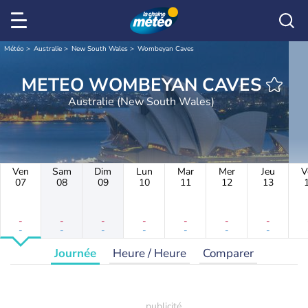
Météo
Australie
New South Wales
Wombeyan Caves
METEO WOMBEYAN CAVES
Australie (New South Wales)
Ven
Sam
Dim
Lun
Mar
Mer
Jeu
V
07
08
09
10
11
12
13
-
-
-
-
-
-
-
-
-
-
-
-
-
-
Journée
Heure / Heure
Comparer