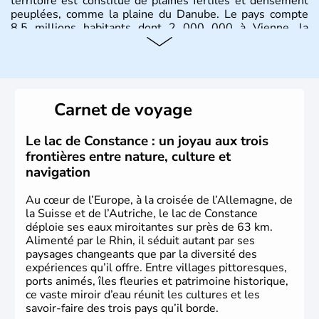
territoire est constitué de plaines fertiles et densément
peuplées, comme la plaine du Danube. Le pays compte
8.5 millions habitants dont 2 000 000 à Vienne, la
capitale.
Histoire et administration
Peuplée durant l'Antiquité par les Celtes, l'Autriche
Carnet de voyage
compte aujourd'hui plus de 8 millions d'habitants.
L'Autriche a donné naissance à de nombreux artistes :
Mozart, Schubert, le psychanalyste Freud, Romy
Le lac de Constance : un joyau aux trois
Schneider, Arnold Schwarzenegger, Anton Bruckner,
frontières entre nature, culture et
Gustav Mahler font partie des Autrichiens les plus
navigation
marquants de ces dernières décennies.
Au cœur de l’Europe, à la croisée de l’Allemagne, de
la Suisse et de l’Autriche, le lac de Constance
déploie ses eaux miroitantes sur près de 63 km.
Alimenté par le Rhin, il séduit autant par ses
paysages changeants que par la diversité des
expériences qu’il offre. Entre villages pittoresques,
ports animés, îles fleuries et patrimoine historique,
ce vaste miroir d’eau réunit les cultures et les
savoir-faire des trois pays qu’il borde.