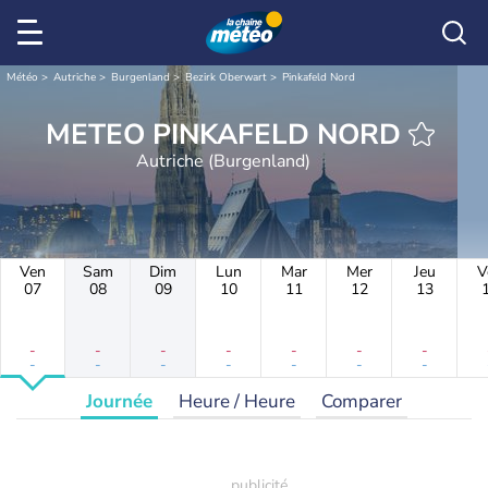
Météo
Autriche
Burgenland
Bezirk Oberwart
Pinkafeld Nord
METEO PINKAFELD NORD
Autriche (Burgenland)
Ven
Sam
Dim
Lun
Mar
Mer
Jeu
V
07
08
09
10
11
12
13
-
-
-
-
-
-
-
-
-
-
-
-
-
-
Journée
Heure / Heure
Comparer