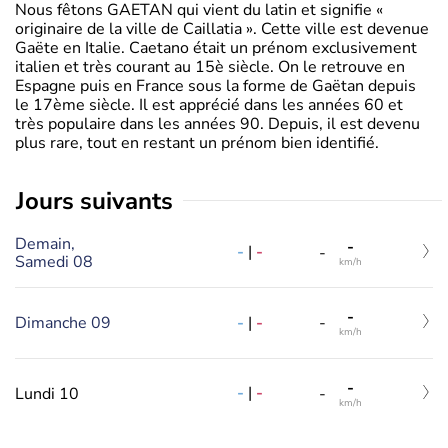
Nous fêtons GAETAN qui vient du latin et signifie «
originaire de la ville de Caillatia ». Cette ville est devenue
Gaëte en Italie. Caetano était un prénom exclusivement
italien et très courant au 15è siècle. On le retrouve en
Espagne puis en France sous la forme de Gaëtan depuis
le 17ème siècle. Il est apprécié dans les années 60 et
très populaire dans les années 90. Depuis, il est devenu
plus rare, tout en restant un prénom bien identifié.
jours suivants
Demain,
-
-
|
-
-
Samedi 08
km/h
-
-
|
-
Dimanche 09
-
km/h
-
-
|
-
Lundi 10
-
km/h