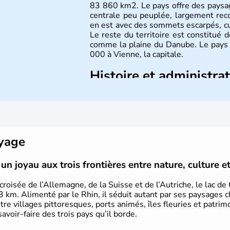
83 860 km2. Le pays offre des paysa
centrale peu peuplée, largement reco
en est avec des sommets escarpés, 
Le reste du territoire est constitué 
comme la plaine du Danube. Le pays 
000 à Vienne, la capitale.
Histoire et administra
Peuplée durant l'Antiquité par les Ce
8 millions d'habitants. L'Autriche a
Mozart, Schubert, le psychanal
Schwarzenegger, Anton Bruckner, Gust
plus marquants de ces dernières déce
oyage
un joyau aux trois frontières entre nature, culture e
croisée de l’Allemagne, de la Suisse et de l’Autriche, le lac d
3 km. Alimenté par le Rhin, il séduit autant par ses paysages c
ntre villages pittoresques, ports animés, îles fleuries et patrim
savoir-faire des trois pays qu’il borde.