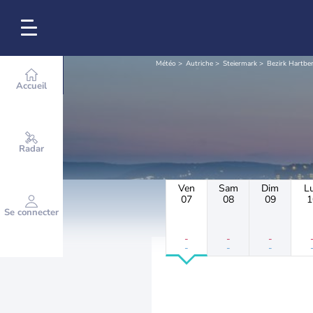
Météo
Autriche
Steiermark
Bezirk Hartbe
Accueil
Radar
Ven
Sam
Dim
L
07
08
09
1
Se connecter
-
-
-
-
-
-