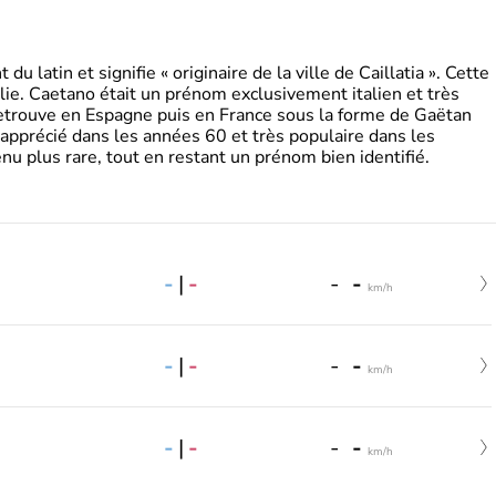
 latin et signifie « originaire de la ville de Caillatia ». Cette
lie. Caetano était un prénom exclusivement italien et très
retrouve en Espagne puis en France sous la forme de Gaëtan
 apprécié dans les années 60 et très populaire dans les
nu plus rare, tout en restant un prénom bien identifié.
-
|
-
-
-
km/h
-
|
-
-
-
km/h
-
|
-
-
-
km/h