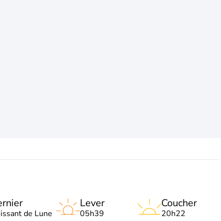
rnier
Lever
Coucher
oissant de Lune
05h39
20h22