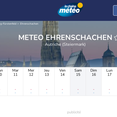
rg-Fürstenfeld
Ehrenschachen
METEO EHRENSCHACHEN
Autriche (Steiermark)
un
Mar
Mer
Jeu
Ven
Sam
Dim
Lun
0
11
12
13
14
15
16
17
-
-
-
-
-
-
-
-
-
-
-
-
-
-
-
-