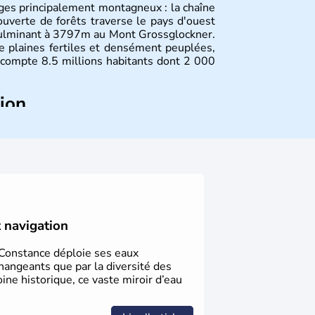
ges principalement montagneux : la chaîne
uverte de forêts traverse le pays d'ouest
culminant à 3797m au Mont Grossglockner.
de plaines fertiles et densément peuplées,
compte 8.5 millions habitants dont 2 000
tion
ltes, l'Autriche compte aujourd'hui plus de
 donné naissance à de nombreux artistes :
yste Freud, Romy Schneider, Arnold
av Mahler font partie des Autrichiens les
nnies.
t navigation
e Constance déploie ses eaux
hangeants que par la diversité des
oine historique, ce vaste miroir d’eau