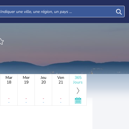
Mar
Mer
Jeu
Ven
365
18
19
20
21
Jours
-
-
-
-
-
-
-
-