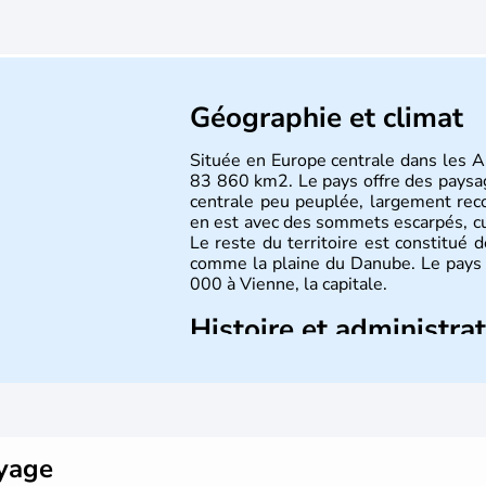
Géographie et climat
Située en Europe centrale dans les Al
83 860 km2. Le pays offre des paysa
centrale peu peuplée, largement reco
en est avec des sommets escarpés, 
Le reste du territoire est constitué 
comme la plaine du Danube. Le pays 
000 à Vienne, la capitale.
Histoire et administra
Peuplée durant l'Antiquité par les Ce
8 millions d'habitants. L'Autriche a
Mozart, Schubert, le psychanal
Schwarzenegger, Anton Bruckner, Gust
plus marquants de ces dernières déce
oyage