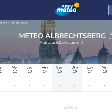
am Inn
Albrechtsberg
METEO ALBRECHTSBERG
Autriche (Oberösterreich)
ar
Mer
Jeu
Ven
Sam
Dim
Lun
Mar
1
12
13
14
15
16
17
18
-
-
-
-
-
-
-
-
-
-
-
-
-
-
-
-