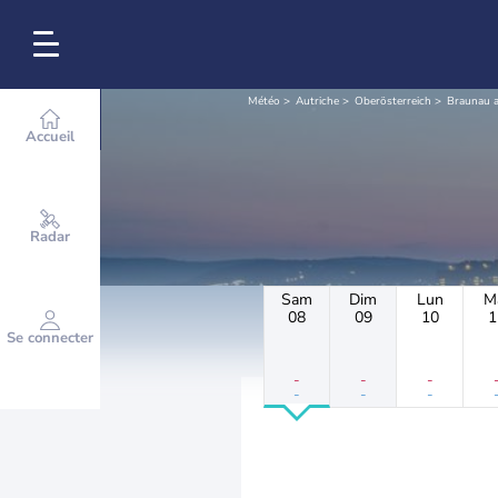
Météo
Autriche
Oberösterreich
Braunau 
Accueil
Radar
Sam
Dim
Lun
M
08
09
10
1
Se connecter
-
-
-
-
-
-