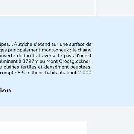
pes, l'Autriche s'étend sur une surface de
ges principalement montagneux : la chaîne
uverte de forêts traverse le pays d'ouest
culminant à 3797m au Mont Grossglockner.
de plaines fertiles et densément peuplées,
compte 8.5 millions habitants dont 2 000
tion
ltes, l'Autriche compte aujourd'hui plus de
 donné naissance à de nombreux artistes :
yste Freud, Romy Schneider, Arnold
av Mahler font partie des Autrichiens les
nnies.