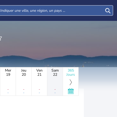
Mer
Jeu
Ven
Sam
365
19
20
21
22
Jours
-
-
-
-
-
-
-
-