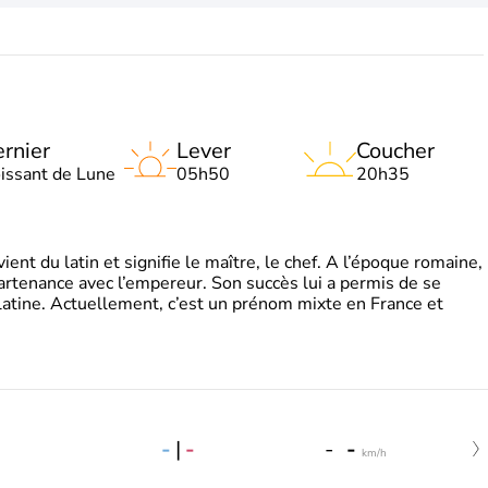
rnier
Lever
Coucher
oissant de Lune
05h50
20h35
t du latin et signifie le maître, le chef. A l’époque romaine,
partenance avec l’empereur. Son succès lui a permis de se
latine. Actuellement, c’est un prénom mixte en France et
-
|
-
-
-
km/h