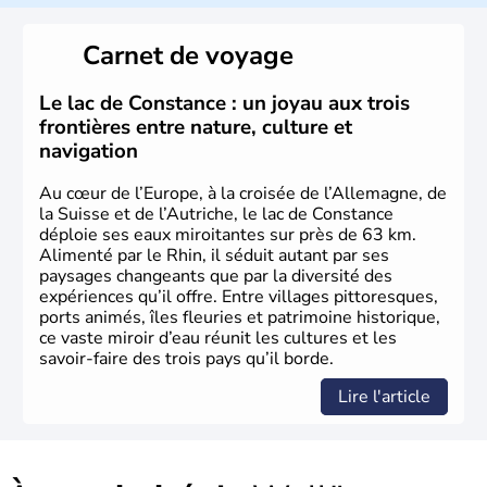
Peuplée durant l'Antiquité par les Celtes, l'Autriche
Carnet de voyage
compte aujourd'hui plus de 8 millions d'habitants.
L'Autriche a donné naissance à de nombreux artistes :
Mozart, Schubert, le psychanalyste Freud, Romy
Le lac de Constance : un joyau aux trois
Schneider, Arnold Schwarzenegger, Anton Bruckner,
frontières entre nature, culture et
Gustav Mahler font partie des Autrichiens les plus
navigation
marquants de ces dernières décennies.
Au cœur de l’Europe, à la croisée de l’Allemagne, de
la Suisse et de l’Autriche, le lac de Constance
déploie ses eaux miroitantes sur près de 63 km.
Alimenté par le Rhin, il séduit autant par ses
paysages changeants que par la diversité des
expériences qu’il offre. Entre villages pittoresques,
ports animés, îles fleuries et patrimoine historique,
ce vaste miroir d’eau réunit les cultures et les
savoir-faire des trois pays qu’il borde.
Lire l'article