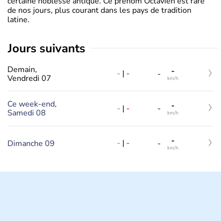
certaine noblesse antique. Ce prénom Octavien est rare
de nos jours, plus courant dans les pays de tradition
latine.
jours suivants
Demain,
-
-
|
-
-
Vendredi 07
km/h
Ce week-end,
-
-
|
-
-
Samedi 08
km/h
-
-
|
-
Dimanche 09
-
km/h