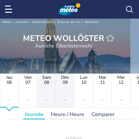
Météo
Autriche
Oberösterreich
Braunau am Inn
Wollöster
METEO WOLLÖSTER
Autriche (Oberösterreich)
Jeu
Ven
Sam
Dim
Lun
Mar
Mer
J
06
07
08
09
10
11
12
-
-
-
-
-
-
-
-
-
-
-
-
-
-
Journée
Heure / Heure
Comparer