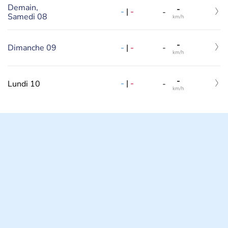
Demain,
-
-
|
-
-
Samedi 08
km/h
-
-
|
-
Dimanche 09
-
km/h
-
-
|
-
Lundi 10
-
km/h