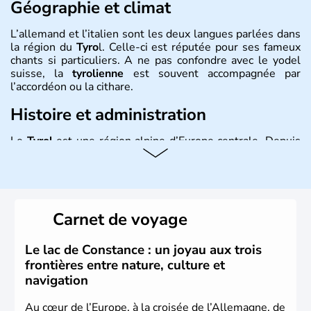
Géographie et climat
L’allemand et l’italien sont les deux langues parlées dans
la région du
Tyro
l. Celle-ci est réputée pour ses fameux
chants si particuliers. A ne pas confondre avec le yodel
suisse, la
tyrolienne
est souvent accompagnée par
l’accordéon ou la cithare.
Histoire et administration
Le
Tyrol
est une région alpine d’Europe centrale. Depuis
1919, la région est séparée en deux. Au Nord et à l’Est la
partie autrichienne, et au Sud la partie italienne. Pour la
première, les plus grandes villes sont
Innsbruck
et
Lienz
.
Pour l’autre, la ville principale n’est autre que
Trente
.
Carnet de voyage
Le lac de Constance : un joyau aux trois
frontières entre nature, culture et
navigation
Au cœur de l’Europe, à la croisée de l’Allemagne, de