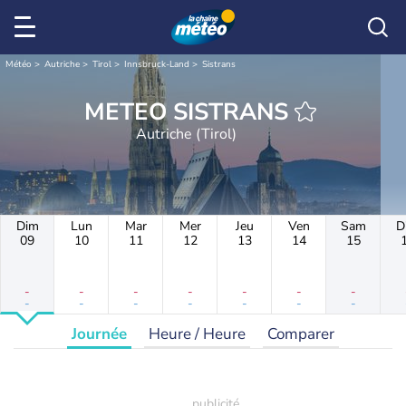
Météo
Autriche
Tirol
Innsbruck-Land
Sistrans
METEO SISTRANS
Autriche (Tirol)
Dim
Lun
Mar
Mer
Jeu
Ven
Sam
D
09
10
11
12
13
14
15
-
-
-
-
-
-
-
-
-
-
-
-
-
-
Journée
Heure / Heure
Comparer