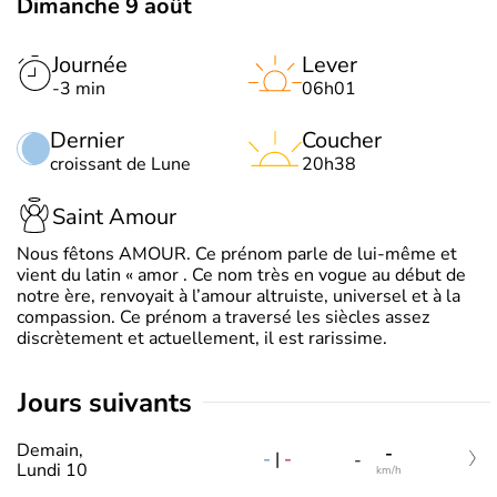
Dimanche 9 août
Journée
Lever
-3 min
06h01
Dernier
Coucher
croissant de Lune
20h38
Saint Amour
Nous fêtons AMOUR. Ce prénom parle de lui-même et
vient du latin « amor . Ce nom très en vogue au début de
notre ère, renvoyait à l’amour altruiste, universel et à la
compassion. Ce prénom a traversé les siècles assez
discrètement et actuellement, il est rarissime.
jours suivants
Demain,
-
-
|
-
-
Lundi 10
km/h