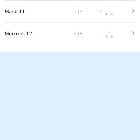
-
-
|
-
Mardi 11
-
km/h
-
-
|
-
Mercredi 12
-
km/h