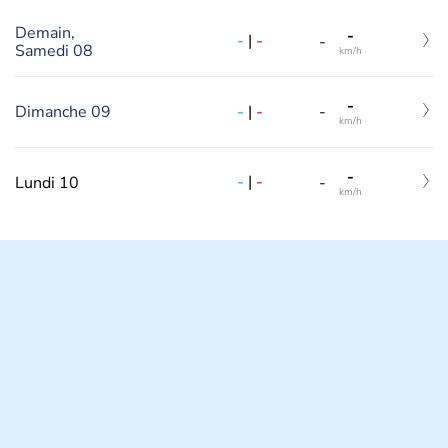
Demain,
-
-
|
-
-
Samedi 08
km/h
-
-
|
-
Dimanche 09
-
km/h
-
-
|
-
Lundi 10
-
km/h