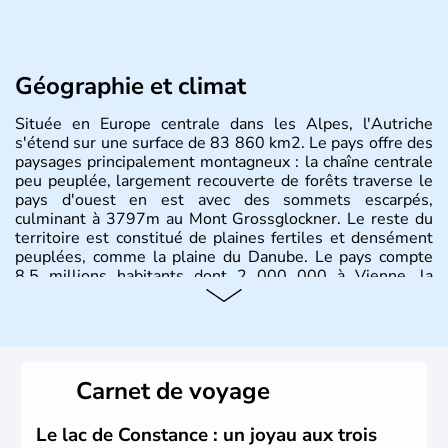
Géographie et climat
Située en Europe centrale dans les Alpes, l'Autriche
s'étend sur une surface de 83 860 km2. Le pays offre des
paysages principalement montagneux : la chaîne centrale
peu peuplée, largement recouverte de forêts traverse le
pays d'ouest en est avec des sommets escarpés,
culminant à 3797m au Mont Grossglockner. Le reste du
territoire est constitué de plaines fertiles et densément
peuplées, comme la plaine du Danube. Le pays compte
8.5 millions habitants dont 2 000 000 à Vienne, la
capitale.
Histoire et administration
Peuplée durant l'Antiquité par les Celtes, l'Autriche
Carnet de voyage
compte aujourd'hui plus de 8 millions d'habitants.
L'Autriche a donné naissance à de nombreux artistes :
Mozart, Schubert, le psychanalyste Freud, Romy
Le lac de Constance : un joyau aux trois