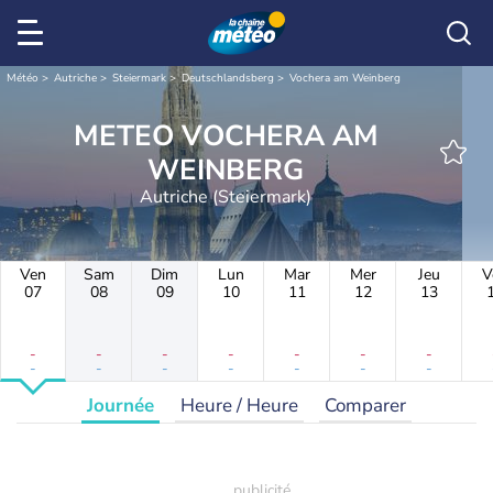
Météo
Autriche
Steiermark
Deutschlandsberg
Vochera am Weinberg
METEO VOCHERA AM
WEINBERG
Autriche (Steiermark)
Ven
Sam
Dim
Lun
Mar
Mer
Jeu
V
07
08
09
10
11
12
13
-
-
-
-
-
-
-
-
-
-
-
-
-
-
Journée
Heure / Heure
Comparer