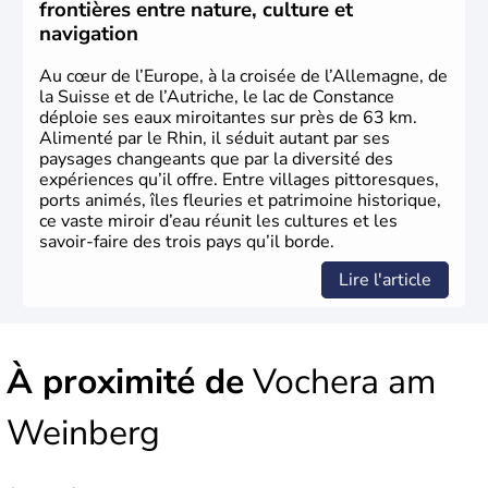
Schneider, Arnold Schwarzenegger, Anton Bruckner,
frontières entre nature, culture et
Gustav Mahler font partie des Autrichiens les plus
navigation
marquants de ces dernières décennies.
Au cœur de l’Europe, à la croisée de l’Allemagne, de
la Suisse et de l’Autriche, le lac de Constance
déploie ses eaux miroitantes sur près de 63 km.
Alimenté par le Rhin, il séduit autant par ses
paysages changeants que par la diversité des
expériences qu’il offre. Entre villages pittoresques,
ports animés, îles fleuries et patrimoine historique,
ce vaste miroir d’eau réunit les cultures et les
savoir-faire des trois pays qu’il borde.
Lire l'article
À proximité de
Vochera am
Weinberg