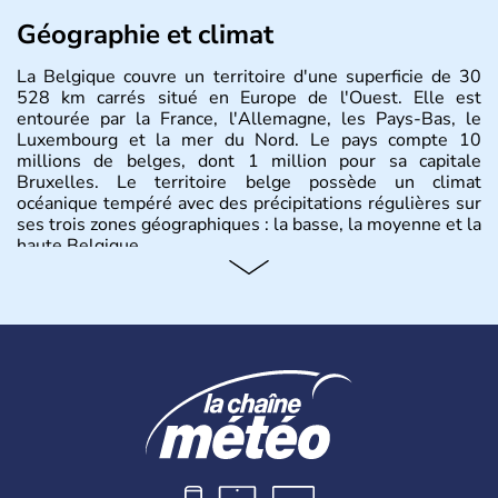
Géographie et climat
La Belgique couvre un territoire d'une superficie de 30
528 km carrés situé en Europe de l'Ouest. Elle est
entourée par la France, l'Allemagne, les Pays-Bas, le
Luxembourg et la mer du Nord. Le pays compte 10
millions de belges, dont 1 million pour sa capitale
Bruxelles. Le territoire belge possède un climat
océanique tempéré avec des précipitations régulières sur
ses trois zones géographiques : la basse, la moyenne et la
haute Belgique.
Histoire et administration
L'origine du territoire de la Belgique et de son nom
provient d'une séparation de la Gaule en trois parties
effectuée par Jules César : les Gaulois, les Aquitains et
les Belges. Décrite comme la nation la plus brave par le
général romain, la Belgique a été divisée en deux pays
jusqu'en 1795 : les Pays-Bas du Sud et la principauté de
Liège. Il faut attendre jusqu'en 1980 pour qu'elle
devienne un Etat fédéral reconnu par la constitution de