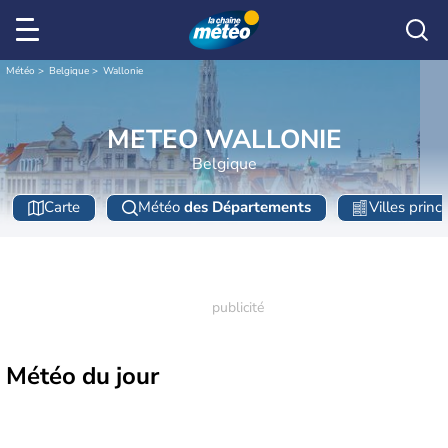
Météo
Belgique
Wallonie
METEO WALLONIE
Belgique
Carte
Météo
des Départements
Villes princ
Météo
du jour