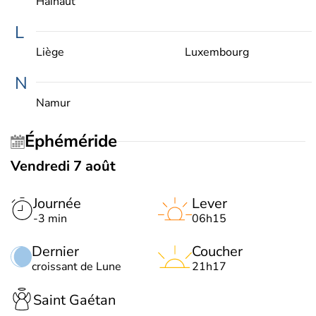
Hainaut
L
Liège
Luxembourg
N
Namur
Éphéméride
Vendredi 7 août
Journée
Lever
-3 min
06h15
Dernier
Coucher
croissant de Lune
21h17
Saint Gaétan