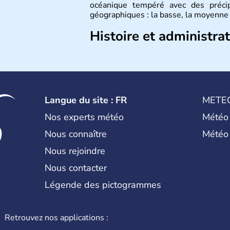
océanique tempéré avec des précip
géographiques : la basse, la moyenne 
Histoire et administra
L'origine du territoire de la Belgique
la Gaule en trois parties effectuée par
les Belges. Décrite comme la nation
Belgique a été divisée en deux pays 
principauté de Liège. Il faut attend
Langue du site : FR
METE
Etat fédéral reconnu par la constituti
Nos experts météo
Météo
Nous connaître
Météo
Nous rejoindre
Nous contacter
Légende des pictogrammes
Retrouvez nos applications :