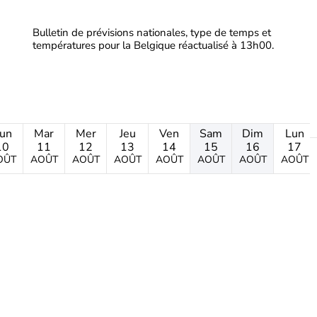
Bulletin de prévisions nationales, type de temps et
températures pour la Belgique réactualisé à 13h00.
un
Mar
Mer
Jeu
Ven
Sam
Dim
Lun
10
11
12
13
14
15
16
17
OÛT
AOÛT
AOÛT
AOÛT
AOÛT
AOÛT
AOÛT
AOÛT