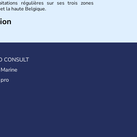
itations régulières sur ses trois zones
et la haute Belgique.
tion
 et de son nom provient d'une séparation de
 Jules César : les Gaulois, les Aquitains et
 la plus brave par le général romain, la
jusqu'en 1795 : les Pays-Bas du Sud et la
re jusqu'en 1980 pour qu'elle devienne un
O CONSULT
on de 1993.
 Marine
 pro