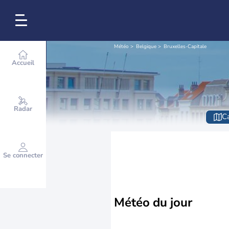
Météo
Belgique
Bruxelles-Capitale
Accueil
Radar
Ca
Se connecter
Météo
du jour