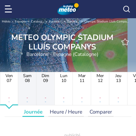
Météo
Espagne
Catalogne
Barcelone
Barcelone
Olympic Stadium Lluís Companys
METEO OLYMPIC STADIUM
LLUÍS COMPANYS
Barcelone - Espagne (Catalogne)
Ven
Sam
Dim
Lun
Mar
Mer
Jeu
V
07
08
09
10
11
12
13
-
-
-
-
-
-
-
-
-
-
-
-
-
-
Journée
Heure / Heure
Comparer