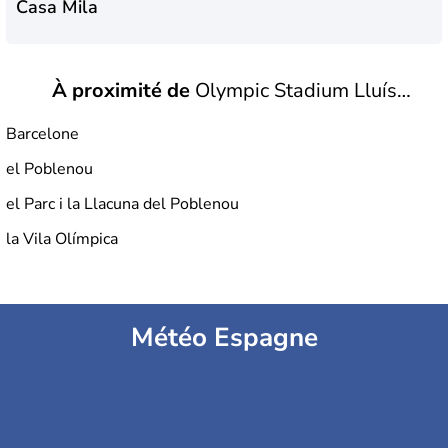
Casa Mila
À proximité de
Olympic Stadium Lluís
La Rambla
Barcelone
Companys
el Poblenou
Musée Gaudi
el Parc i la Llacuna del Poblenou
la Vila Olímpica
Musée Picasso
Météo Espagne
Musée national d'art de Catalogne
Palais Guell