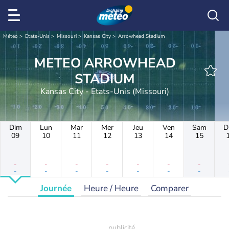
Météo
Etats-Unis
Missouri
Kansas City
Arrowhead Stadium
METEO ARROWHEAD
STADIUM
Kansas City - Etats-Unis (Missouri)
Dim
Lun
Mar
Mer
Jeu
Ven
Sam
D
09
10
11
12
13
14
15
-
-
-
-
-
-
-
-
-
-
-
-
-
-
Journée
Heure / Heure
Comparer