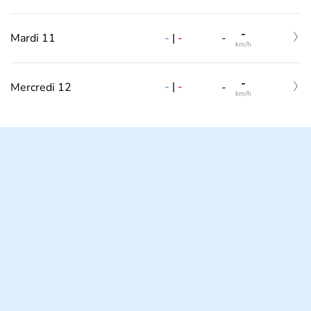
-
-
|
-
Mardi 11
-
km/h
-
-
|
-
Mercredi 12
-
km/h