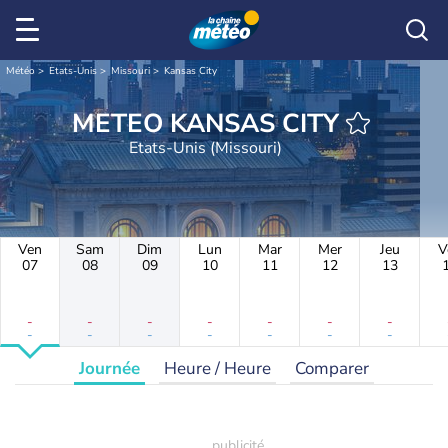
Météo
Etats-Unis
Missouri
Kansas City
METEO KANSAS CITY
Etats-Unis (Missouri)
Ven
Sam
Dim
Lun
Mar
Mer
Jeu
V
07
08
09
10
11
12
13
-
-
-
-
-
-
-
-
-
-
-
-
-
-
Journée
Heure / Heure
Comparer