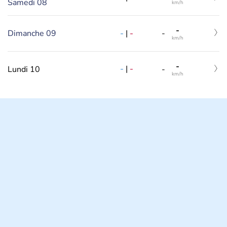
Samedi 08
km/h
-
-
|
-
Dimanche 09
-
km/h
-
-
|
-
Lundi 10
-
km/h