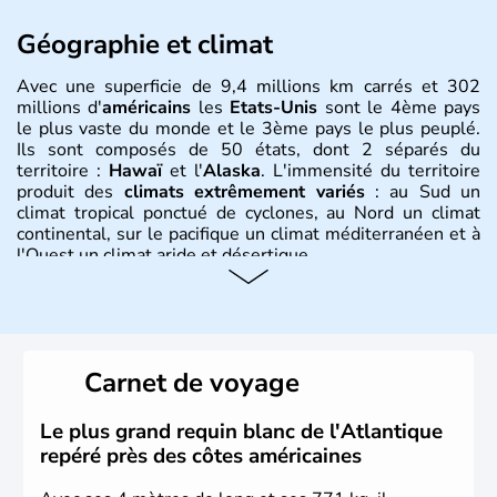
Géographie et climat
Avec une superficie de 9,4 millions km carrés et 302
millions d'
américains
les
Etats-Unis
sont le 4ème pays
le plus vaste du monde et le 3ème pays le plus peuplé.
Ils sont composés de 50 états, dont 2 séparés du
territoire :
Hawaï
et l'
Alaska
. L'immensité du territoire
produit des
climats extrêmement variés
: au Sud un
climat tropical ponctué de cyclones, au Nord un climat
continental, sur le pacifique un climat méditerranéen et à
l'Ouest un climat aride et désertique.
Histoire et administration
Les premiers habitants desEtats-Unis sont arrivés d'Asie
il y a environ 30 000 ans lors de la dernière glaciation.
Carnet de voyage
Plusieurs populations se sont succédées avant l'arrivée
des européens, suite à la découverte du continent par
Christophe Colomb en 1492. Les 13 colonies
Le plus grand requin blanc de l'Atlantique
britanniques proclament la Déclaration d'indépendance
repéré près des côtes américaines
en 1776 et adoptent leur première constitution en 1787.
La conquête de l'Ouest marque ensuite l'entrée dans une